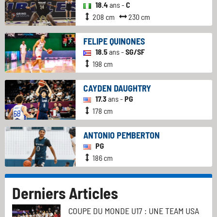
18.4
ans -
C
208 cm
230 cm
FELIPE QUINONES
18.5
ans -
SG/SF
198 cm
CAYDEN DAUGHTRY
17.3
ans -
PG
178 cm
ANTONIO PEMBERTON
PG
186 cm
Derniers Articles
COUPE DU MONDE U17 : UNE TEAM USA