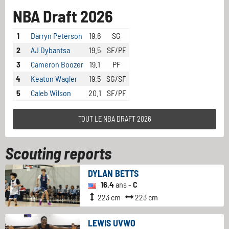
NBA Draft 2026
1
Darryn Peterson
19.6
SG
2
AJ Dybantsa
19.5
SF/PF
3
Cameron Boozer
19.1
PF
4
Keaton Wagler
19.5
SG/SF
5
Caleb Wilson
20.1
SF/PF
TOUT LE NBA DRAFT 2026
Scouting reports
DYLAN BETTS
16.4
ans -
C
223 cm
223 cm
LEWIS UVWO