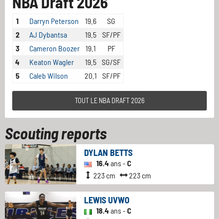
NBA Draft 2026
1
Darryn Peterson
19.6
SG
2
AJ Dybantsa
19.5
SF/PF
3
Cameron Boozer
19.1
PF
4
Keaton Wagler
19.5
SG/SF
5
Caleb Wilson
20.1
SF/PF
TOUT LE NBA DRAFT 2026
Scouting reports
DYLAN BETTS
16.4
ans -
C
223 cm
223 cm
LEWIS UVWO
18.4
ans -
C