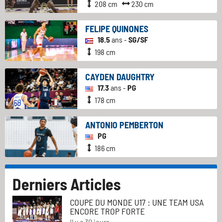
208 cm
230 cm
FELIPE QUINONES
18.5
ans -
SG/SF
198 cm
CAYDEN DAUGHTRY
17.3
ans -
PG
178 cm
ANTONIO PEMBERTON
PG
186 cm
Derniers Articles
COUPE DU MONDE U17 : UNE TEAM USA
ENCORE TROP FORTE
Il y a 30 jours