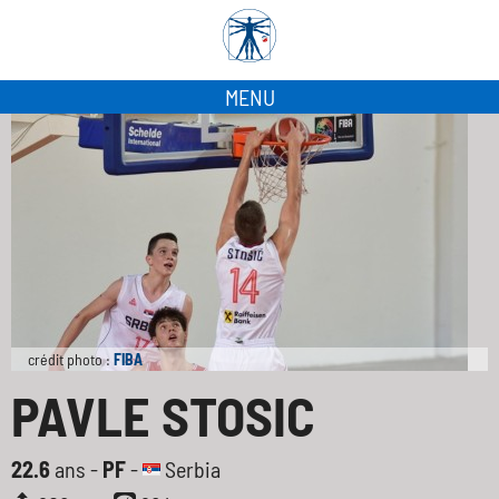
MENU
crédit photo :
FIBA
PAVLE STOSIC
22.6
ans -
PF
-
Serbia