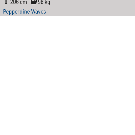
206 cm
98 kg
Pepperdine Waves