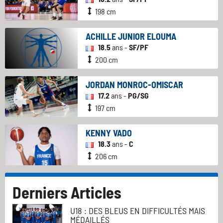
198 cm
ACHILLE JUNIOR ELOUMA
18.5
ans -
SF/PF
200 cm
JORDAN MONROC-OMISCAR
17.2
ans -
PG/SG
197 cm
KENNY VADO
18.3
ans -
C
206 cm
Derniers Articles
U18 : DES BLEUS EN DIFFICULTÉS MAIS
MÉDAILLÉS