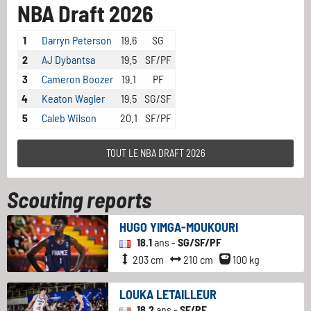
NBA Draft 2026
1
Darryn Peterson
19.6
SG
2
AJ Dybantsa
19.5
SF/PF
3
Cameron Boozer
19.1
PF
4
Keaton Wagler
19.5
SG/SF
5
Caleb Wilson
20.1
SF/PF
TOUT LE NBA DRAFT 2026
Scouting reports
HUGO YIMGA-MOUKOURI
18.1
ans -
SG/SF/PF
203 cm
210 cm
100 kg
LOUKA LETAILLEUR
18.2
ans -
SF/PF