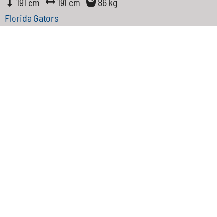
191 cm
191 cm
86 kg
Florida Gators