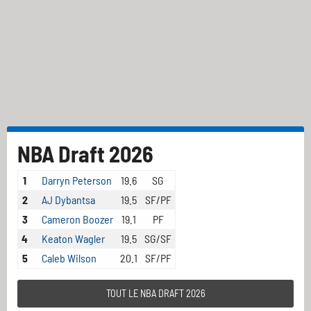
NBA Draft 2026
1
Darryn Peterson
19.6
SG
2
AJ Dybantsa
19.5
SF/PF
3
Cameron Boozer
19.1
PF
4
Keaton Wagler
19.5
SG/SF
5
Caleb Wilson
20.1
SF/PF
TOUT LE NBA DRAFT 2026