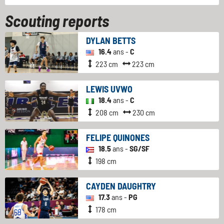
Scouting reports
DYLAN BETTS
16.4
ans -
C
223 cm
223 cm
LEWIS UVWO
18.4
ans -
C
208 cm
230 cm
FELIPE QUINONES
18.5
ans -
SG/SF
198 cm
CAYDEN DAUGHTRY
17.3
ans -
PG
178 cm