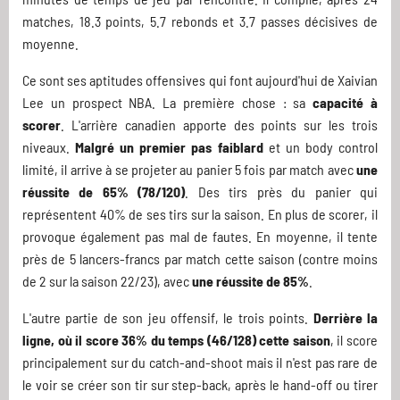
matches, 18.3 points, 5.7 rebonds et 3.7 passes décisives de
moyenne.
Ce sont ses aptitudes offensives qui font aujourd'hui de Xaivian
Lee un prospect NBA. La première chose : sa
capacité à
scorer
. L'arrière canadien apporte des points sur les trois
niveaux.
Malgré un premier pas faiblard
et un body control
limité, il arrive à se projeter au panier 5 fois par match avec
une
réussite de 65% (78/120)
. Des tirs près du panier qui
représentent 40% de ses tirs sur la saison. En plus de scorer, il
provoque également pas mal de fautes. En moyenne, il tente
près de 5 lancers-francs par match cette saison (contre moins
de 2 sur la saison 22/23), avec
une réussite de 85%
.
L'autre partie de son jeu offensif, le trois points.
Derrière la
ligne, où il score 36% du temps (46/128) cette saison
, il score
principalement sur du catch-and-shoot mais il n'est pas rare de
le voir se créer son tir sur step-back, après le hand-off ou tirer