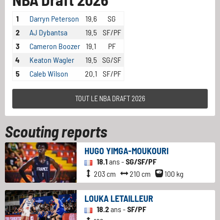
1
Darryn Peterson
19.6
SG
2
AJ Dybantsa
19.5
SF/PF
3
Cameron Boozer
19.1
PF
4
Keaton Wagler
19.5
SG/SF
5
Caleb Wilson
20.1
SF/PF
TOUT LE NBA DRAFT 2026
Scouting reports
HUGO YIMGA-MOUKOURI
18.1
ans -
SG/SF/PF
203 cm
210 cm
100 kg
LOUKA LETAILLEUR
18.2
ans -
SF/PF