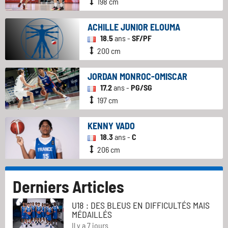
198 cm
ACHILLE JUNIOR ELOUMA
18.5
ans -
SF/PF
200 cm
JORDAN MONROC-OMISCAR
17.2
ans -
PG/SG
197 cm
KENNY VADO
18.3
ans -
C
206 cm
Derniers Articles
U18 : DES BLEUS EN DIFFICULTÉS MAIS
MÉDAILLÉS
Il y a 7 jours