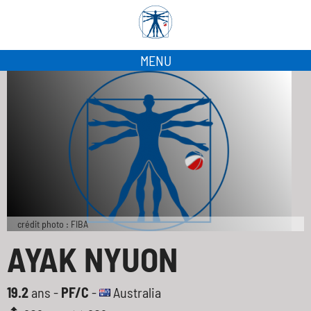
MENU
crédit photo : FIBA
AYAK NYUON
19.2
ans -
PF/C
-
Australia