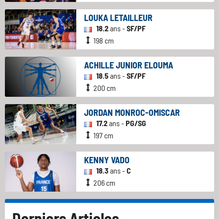
LOUKA LETAILLEUR
18.2
ans -
SF/PF
198 cm
ACHILLE JUNIOR ELOUMA
18.5
ans -
SF/PF
200 cm
JORDAN MONROC-OMISCAR
17.2
ans -
PG/SG
197 cm
KENNY VADO
18.3
ans -
C
206 cm
Derniers Articles