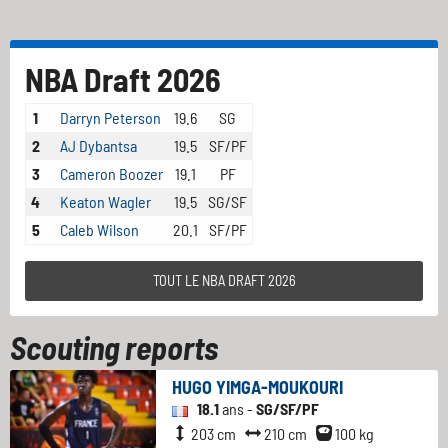
NBA Draft 2026
1
Darryn Peterson
19.6
SG
2
AJ Dybantsa
19.5
SF/PF
3
Cameron Boozer
19.1
PF
4
Keaton Wagler
19.5
SG/SF
5
Caleb Wilson
20.1
SF/PF
TOUT LE NBA DRAFT 2026
Scouting reports
HUGO YIMGA-MOUKOURI
18.1
ans -
SG/SF/PF
203 cm
210 cm
100 kg