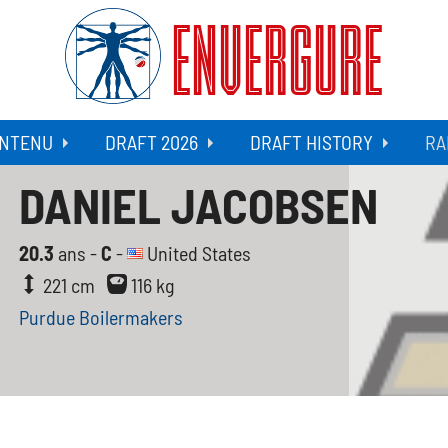
ENVERGURE
NTENU
DRAFT 2026
DRAFT HISTORY
RA
DANIEL JACOBSEN
20.3
ans -
C
-
United States
221 cm
116 kg
Purdue Boilermakers