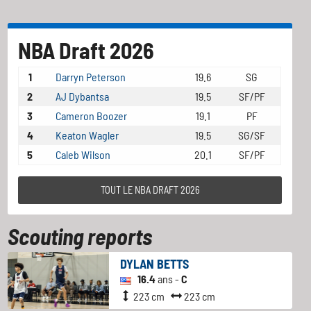
NBA Draft 2026
1
Darryn Peterson
19.6
SG
2
AJ Dybantsa
19.5
SF/PF
3
Cameron Boozer
19.1
PF
4
Keaton Wagler
19.5
SG/SF
5
Caleb Wilson
20.1
SF/PF
TOUT LE NBA DRAFT 2026
Scouting reports
DYLAN BETTS
16.4
ans -
C
223 cm
223 cm