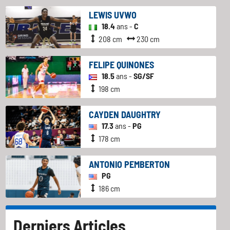
LEWIS UVWO
18.4
ans -
C
208 cm
230 cm
FELIPE QUINONES
18.5
ans -
SG/SF
198 cm
CAYDEN DAUGHTRY
17.3
ans -
PG
178 cm
ANTONIO PEMBERTON
PG
186 cm
Derniers Articles