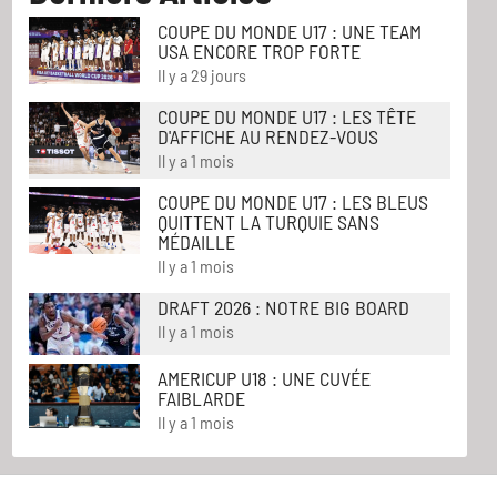
COUPE DU MONDE U17 : UNE TEAM
USA ENCORE TROP FORTE
Il y a 29 jours
COUPE DU MONDE U17 : LES TÊTE
D'AFFICHE AU RENDEZ-VOUS
Il y a 1 mois
COUPE DU MONDE U17 : LES BLEUS
QUITTENT LA TURQUIE SANS
MÉDAILLE
Il y a 1 mois
DRAFT 2026 : NOTRE BIG BOARD
Il y a 1 mois
AMERICUP U18 : UNE CUVÉE
FAIBLARDE
Il y a 1 mois