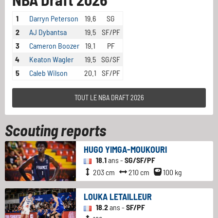
1
Darryn Peterson
19.6
SG
2
AJ Dybantsa
19.5
SF/PF
3
Cameron Boozer
19.1
PF
4
Keaton Wagler
19.5
SG/SF
5
Caleb Wilson
20.1
SF/PF
TOUT LE NBA DRAFT 2026
Scouting reports
HUGO YIMGA-MOUKOURI
18.1
ans -
SG/SF/PF
203 cm
210 cm
100 kg
LOUKA LETAILLEUR
18.2
ans -
SF/PF