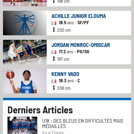
198 cm
ACHILLE JUNIOR ELOUMA
18.5
ans -
SF/PF
200 cm
JORDAN MONROC-OMISCAR
17.2
ans -
PG/SG
197 cm
KENNY VADO
18.3
ans -
C
206 cm
Derniers Articles
U18 : DES BLEUS EN DIFFICULTÉS MAIS
MÉDAILLÉS
Il y a 7 jours