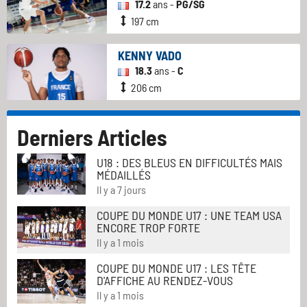
17.2
ans -
PG/SG
197 cm
KENNY VADO
18.3
ans -
C
206 cm
Derniers Articles
U18 : DES BLEUS EN DIFFICULTÉS MAIS
MÉDAILLÉS
Il y a 7 jours
COUPE DU MONDE U17 : UNE TEAM USA
ENCORE TROP FORTE
Il y a 1 mois
COUPE DU MONDE U17 : LES TÊTE
D'AFFICHE AU RENDEZ-VOUS
Il y a 1 mois