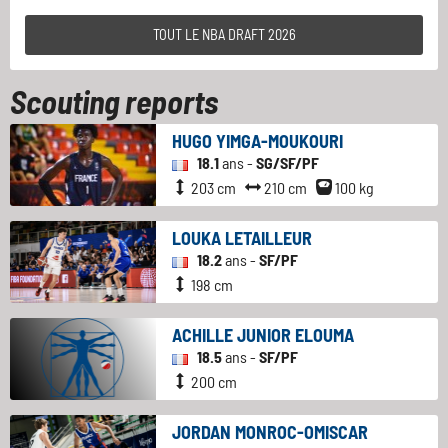
TOUT LE NBA DRAFT 2026
Scouting reports
HUGO YIMGA-MOUKOURI
18.1
ans -
SG/SF/PF
203 cm
210 cm
100 kg
LOUKA LETAILLEUR
18.2
ans -
SF/PF
198 cm
ACHILLE JUNIOR ELOUMA
18.5
ans -
SF/PF
200 cm
JORDAN MONROC-OMISCAR