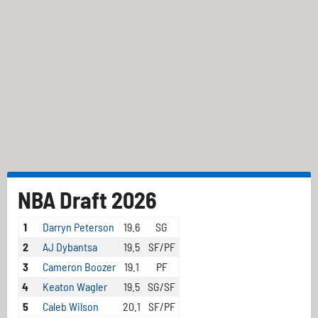
NBA Draft 2026
1
Darryn Peterson
19.6
SG
2
AJ Dybantsa
19.5
SF/PF
3
Cameron Boozer
19.1
PF
4
Keaton Wagler
19.5
SG/SF
5
Caleb Wilson
20.1
SF/PF