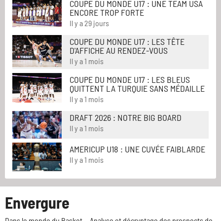
COUPE DU MONDE U17 : UNE TEAM USA
ENCORE TROP FORTE
Il y a 29 jours
COUPE DU MONDE U17 : LES TÊTE
D'AFFICHE AU RENDEZ-VOUS
Il y a 1 mois
COUPE DU MONDE U17 : LES BLEUS
QUITTENT LA TURQUIE SANS MÉDAILLE
Il y a 1 mois
DRAFT 2026 : NOTRE BIG BOARD
Il y a 1 mois
AMERICUP U18 : UNE CUVÉE FAIBLARDE
Il y a 1 mois
Envergure
Dans le monde du Basket... Analyse et décryptage des prospects de