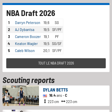
NBA Draft 2026
1
Darryn Peterson
19.6
SG
2
AJ Dybantsa
19.5
SF/PF
3
Cameron Boozer
19.1
PF
4
Keaton Wagler
19.5
SG/SF
5
Caleb Wilson
20.1
SF/PF
TOUT LE NBA DRAFT 2026
Scouting reports
DYLAN BETTS
16.4
ans -
C
223 cm
223 cm