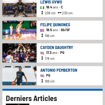
LEWIS UVWO
18.4
ans -
C
208 cm
230 cm
FELIPE QUINONES
18.5
ans -
SG/SF
198 cm
CAYDEN DAUGHTRY
17.3
ans -
PG
178 cm
ANTONIO PEMBERTON
PG
186 cm
Derniers Articles