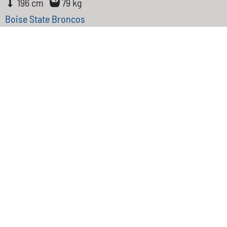
196 cm
79 kg
Boise State Broncos