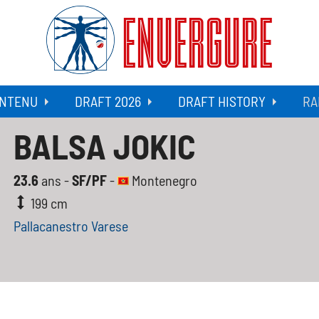
ENVERGURE
NTENU
DRAFT 2026
DRAFT HISTORY
RA
BALSA JOKIC
23.6
ans -
SF/PF
-
Montenegro
199 cm
Pallacanestro Varese‎