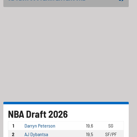
NBA Draft 2026
1
Darryn Peterson
19.6
SG
2
AJ Dybantsa
19.5
SF/PF