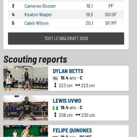
3
Cameron Boozer
19.1
PF
4
Keaton Wagler
19.5
SG/SF
5
Caleb Wilson
20.1
SF/PF
TOUT LE NBA DRAFT 2026
Scouting reports
DYLAN BETTS
16.4
ans -
C
223 cm
223 cm
LEWIS UVWO
18.4
ans -
C
208 cm
230 cm
FELIPE QUINONES
18.6
ans -
SG/SF