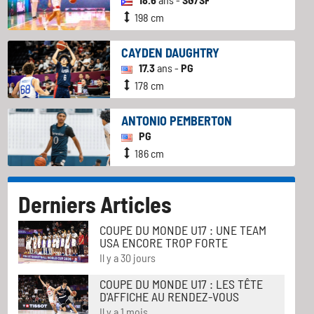
198 cm
CAYDEN DAUGHTRY
17.3
ans -
PG
178 cm
ANTONIO PEMBERTON
PG
186 cm
Derniers Articles
COUPE DU MONDE U17 : UNE TEAM
USA ENCORE TROP FORTE
Il y a 30 jours
COUPE DU MONDE U17 : LES TÊTE
D'AFFICHE AU RENDEZ-VOUS
Il y a 1 mois