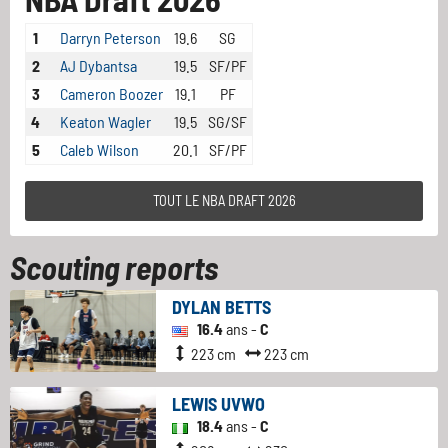
1
Darryn Peterson
19.6
SG
2
AJ Dybantsa
19.5
SF/PF
3
Cameron Boozer
19.1
PF
4
Keaton Wagler
19.5
SG/SF
5
Caleb Wilson
20.1
SF/PF
TOUT LE NBA DRAFT 2026
Scouting reports
DYLAN BETTS
16.4
ans -
C
223 cm
223 cm
LEWIS UVWO
18.4
ans -
C