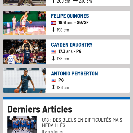
208 cm
230 cm
FELIPE QUINONES
18.6
ans -
SG/SF
198 cm
CAYDEN DAUGHTRY
17.3
ans -
PG
178 cm
ANTONIO PEMBERTON
PG
186 cm
Derniers Articles
U18 : DES BLEUS EN DIFFICULTÉS MAIS
MÉDAILLÉS
Il y a 5 jours