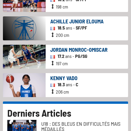
198 cm
ACHILLE JUNIOR ELOUMA
18.5
ans -
SF/PF
200 cm
JORDAN MONROC-OMISCAR
17.2
ans -
PG/SG
197 cm
KENNY VADO
18.3
ans -
C
206 cm
Derniers Articles
U18 : DES BLEUS EN DIFFICULTÉS MAIS
MÉDAILLÉS