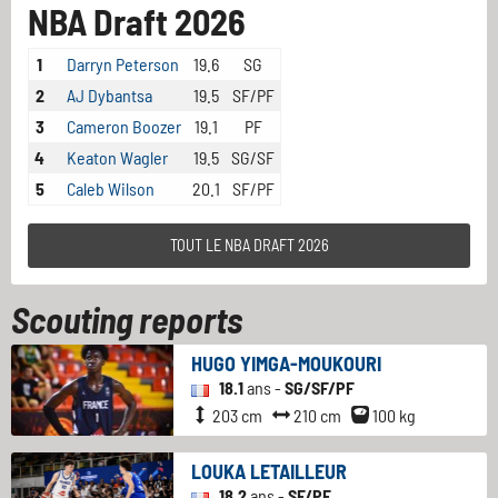
NBA Draft 2026
1
Darryn Peterson
19.6
SG
2
AJ Dybantsa
19.5
SF/PF
3
Cameron Boozer
19.1
PF
4
Keaton Wagler
19.5
SG/SF
5
Caleb Wilson
20.1
SF/PF
TOUT LE NBA DRAFT 2026
Scouting reports
HUGO YIMGA-MOUKOURI
18.1
ans -
SG/SF/PF
203 cm
210 cm
100 kg
LOUKA LETAILLEUR
18.2
ans -
SF/PF