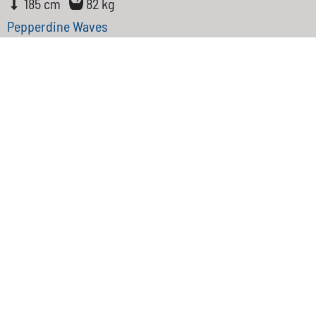
185 cm
82 kg
Pepperdine Waves