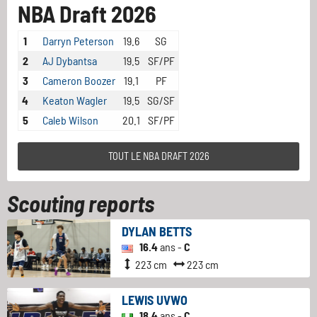
NBA Draft 2026
1
Darryn Peterson
19.6
SG
2
AJ Dybantsa
19.5
SF/PF
3
Cameron Boozer
19.1
PF
4
Keaton Wagler
19.5
SG/SF
5
Caleb Wilson
20.1
SF/PF
TOUT LE NBA DRAFT 2026
Scouting reports
DYLAN BETTS
16.4
ans -
C
223 cm
223 cm
LEWIS UVWO
18.4
ans -
C