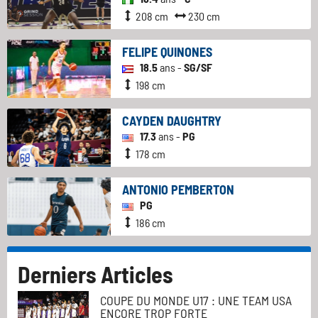
208 cm
230 cm
FELIPE QUINONES
18.5
ans -
SG/SF
198 cm
CAYDEN DAUGHTRY
17.3
ans -
PG
178 cm
ANTONIO PEMBERTON
PG
186 cm
Derniers Articles
COUPE DU MONDE U17 : UNE TEAM USA
ENCORE TROP FORTE