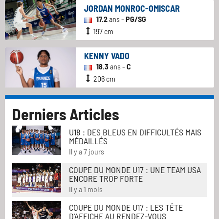
JORDAN MONROC-OMISCAR
17.2
ans -
PG/SG
197 cm
KENNY VADO
18.3
ans -
C
206 cm
Derniers Articles
U18 : DES BLEUS EN DIFFICULTÉS MAIS
MÉDAILLÉS
Il y a 7 jours
COUPE DU MONDE U17 : UNE TEAM USA
ENCORE TROP FORTE
Il y a 1 mois
COUPE DU MONDE U17 : LES TÊTE
D'AFFICHE AU RENDEZ-VOUS