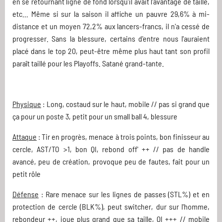
en se retournant ligne de fond lorsqu'il avait l'avantage de taille,
etc... Même si sur la saison il affiche un pauvre 29,6% à mi-
distance et un moyen 72,2% aux lancers-francs, il n'a cessé de
progresser. Sans la blessure, certains d'entre nous l'auraient
placé dans le top 20, peut-être même plus haut tant son profil
paraît taillé pour les Playoffs. Satané grand-tante.
Physique
: Long, costaud sur le haut, mobile // pas si grand que
ça pour un poste 3, petit pour un small ball 4, blessure
Attaque
: Tir en progrès, menace à trois points, bon finisseur au
cercle, AST/TO >1, bon QI, rebond off' ++ // pas de handle
avancé, peu de création, provoque peu de fautes, fait pour un
petit rôle
Défense
: Rare menace sur les lignes de passes (STL%) et en
protection de cercle (BLK%), peut switcher, dur sur l'homme,
rebondeur ++, joue plus grand que sa taille, QI +++ // mobile