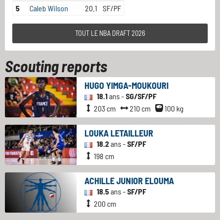
5
Caleb Wilson
20.1
SF/PF
TOUT LE NBA DRAFT 2026
Scouting reports
HUGO YIMGA-MOUKOURI
18.1
ans -
SG/SF/PF
203 cm
210 cm
100 kg
LOUKA LETAILLEUR
18.2
ans -
SF/PF
198 cm
ACHILLE JUNIOR ELOUMA
18.5
ans -
SF/PF
200 cm