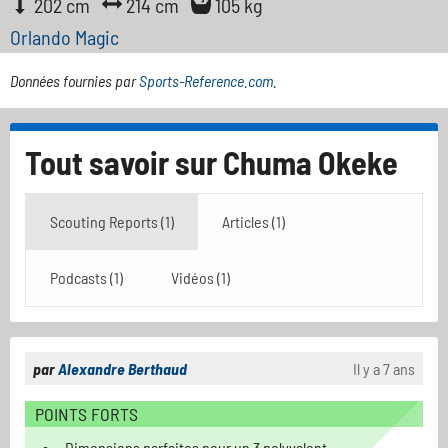
202 cm
214 cm
105 kg
Orlando Magic
Données fournies par
Sports-Reference.com
.
Tout savoir sur
Chuma Okeke
Scouting Reports (1)
Articles (1)
Podcasts (1)
Vidéos (1)
par
Alexandre Berthaud
Il y a 7 ans
POINTS FORTS
Dimensions parfaites pour un 3 polyvalent