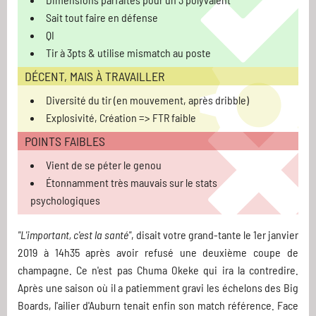
Sait tout faire en défense
QI
Tir à 3pts & utilise mismatch au poste
DÉCENT, MAIS À TRAVAILLER
Diversité du tir (en mouvement, après dribble)
Explosivité, Création => FTR faible
POINTS FAIBLES
Vient de se péter le genou
Étonnamment très mauvais sur le stats
psychologiques
"L'important, c'est la santé"
, disait votre grand-tante le 1er janvier
2019 à 14h35 après avoir refusé une deuxième coupe de
champagne. Ce n'est pas Chuma Okeke qui ira la contredire.
Après une saison où il a patiemment gravi les échelons des Big
Boards, l'ailier d'Auburn tenait enfin son match référence. Face