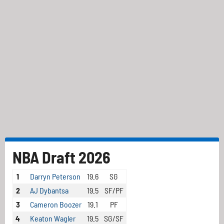
NBA Draft 2026
1
Darryn Peterson
19.6
SG
2
AJ Dybantsa
19.5
SF/PF
3
Cameron Boozer
19.1
PF
4
Keaton Wagler
19.5
SG/SF