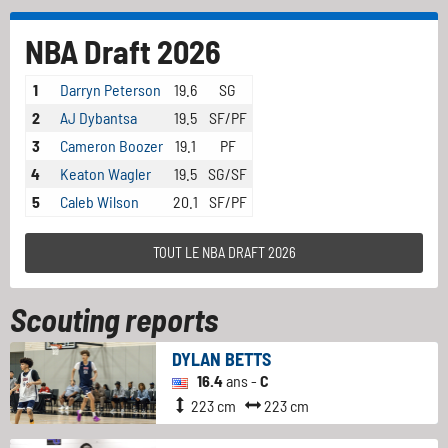
NBA Draft 2026
1
Darryn Peterson
19.6
SG
2
AJ Dybantsa
19.5
SF/PF
3
Cameron Boozer
19.1
PF
4
Keaton Wagler
19.5
SG/SF
5
Caleb Wilson
20.1
SF/PF
TOUT LE NBA DRAFT 2026
Scouting reports
DYLAN BETTS
16.4
ans -
C
223 cm
223 cm