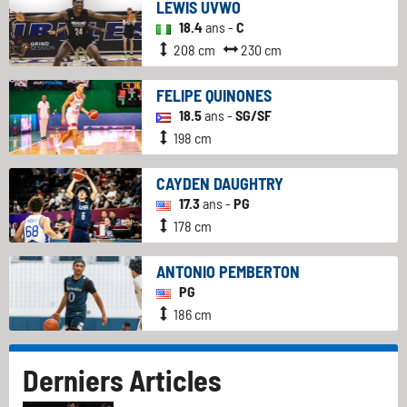
LEWIS UVWO
18.4
ans -
C
208 cm
230 cm
FELIPE QUINONES
18.5
ans -
SG/SF
198 cm
CAYDEN DAUGHTRY
17.3
ans -
PG
178 cm
ANTONIO PEMBERTON
PG
186 cm
Derniers Articles