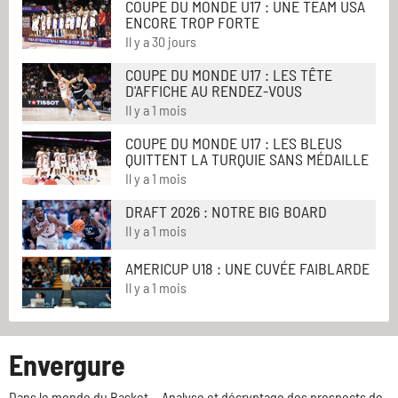
COUPE DU MONDE U17 : UNE TEAM USA
ENCORE TROP FORTE
Il y a 30 jours
COUPE DU MONDE U17 : LES TÊTE
D'AFFICHE AU RENDEZ-VOUS
Il y a 1 mois
COUPE DU MONDE U17 : LES BLEUS
QUITTENT LA TURQUIE SANS MÉDAILLE
Il y a 1 mois
DRAFT 2026 : NOTRE BIG BOARD
Il y a 1 mois
AMERICUP U18 : UNE CUVÉE FAIBLARDE
Il y a 1 mois
Envergure
Dans le monde du Basket... Analyse et décryptage des prospects de