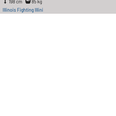
198 cm
85 kg
Illinois Fighting Illini