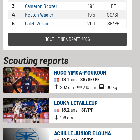
3
Cameron Boozer
19.1
PF
4
Keaton Wagler
19.5
SG/SF
5
Caleb Wilson
20.1
SF/PF
TOUT LE NBA DRAFT 2026
Scouting reports
HUGO YIMGA-MOUKOURI
18.1
ans -
SG/SF/PF
203 cm
210 cm
100 kg
LOUKA LETAILLEUR
18.2
ans -
SF/PF
198 cm
ACHILLE JUNIOR ELOUMA
18.5
ans -
SF/PF