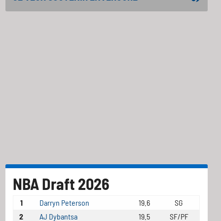
NBA Draft 2026
1
Darryn Peterson
19.6
SG
2
AJ Dybantsa
19.5
SF/PF