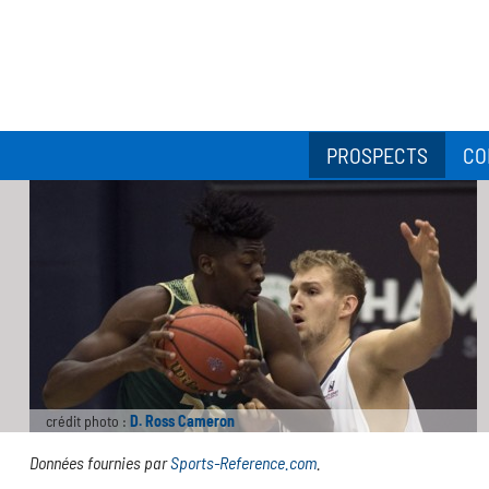
PROSPECTS
CO
crédit photo :
D. Ross Cameron
Données fournies par
Sports-Reference.com
.