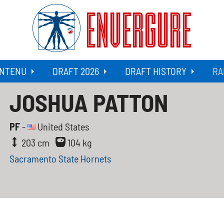
ENVERGURE
NTENU
DRAFT 2026
DRAFT HISTORY
RA
JOSHUA PATTON
PF
-
United States
203 cm
104 kg
Sacramento State Hornets