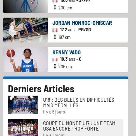
200 cm
JORDAN MONROC-OMISCAR
17.2
ans -
PG/SG
197 cm
KENNY VADO
18.3
ans -
C
206 cm
Derniers Articles
U18 : DES BLEUS EN DIFFICULTÉS
MAIS MÉDAILLÉS
Il y a 6 jours
COUPE DU MONDE U17 : UNE TEAM
USA ENCORE TROP FORTE
Il y a 1 mois