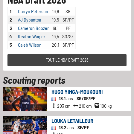
1
Darryn Peterson
19.6
SG
2
AJ Dybantsa
19.5
SF/PF
3
Cameron Boozer
19.1
PF
4
Keaton Wagler
19.5
SG/SF
5
Caleb Wilson
20.1
SF/PF
TOUT LE NBA DRAFT 2026
Scouting reports
HUGO YIMGA-MOUKOURI
18.1
ans -
SG/SF/PF
203 cm
210 cm
100 kg
LOUKA LETAILLEUR
18.2
ans -
SF/PF