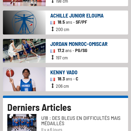
198 cm
ACHILLE JUNIOR ELOUMA
18.5
ans -
SF/PF
200 cm
JORDAN MONROC-OMISCAR
17.2
ans -
PG/SG
197 cm
KENNY VADO
18.3
ans -
C
206 cm
Derniers Articles
U18 : DES BLEUS EN DIFFICULTÉS MAIS
MÉDAILLÉS
Il y a 6 jours