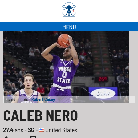
MENU
crédit photo :
Robert Casey
CALEB NERO
27.4
ans -
SG
-
United States