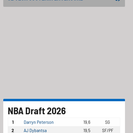
NBA Draft 2026
1
Darryn Peterson
19.6
SG
2
AJ Dybantsa
19.5
SF/PF