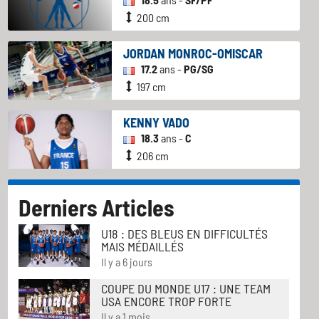
200 cm
JORDAN MONROC-OMISCAR
17.2
ans -
PG/SG
197 cm
KENNY VADO
18.3
ans -
C
206 cm
Derniers Articles
U18 : DES BLEUS EN DIFFICULTÉS
MAIS MÉDAILLÉS
Il y a 6 jours
COUPE DU MONDE U17 : UNE TEAM
USA ENCORE TROP FORTE
Il y a 1 mois