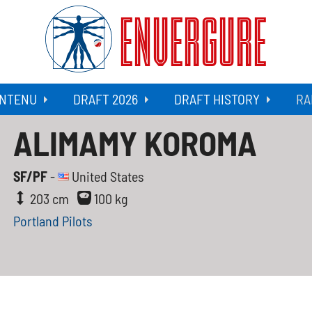
ENVERGURE
NTENU
DRAFT 2026
DRAFT HISTORY
RA
ALIMAMY KOROMA
SF/PF
-
United States
203 cm
100 kg
Portland Pilots