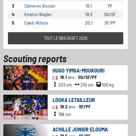
3
Cameron Boozer
19.1
PF
4
Keaton Wagler
19.5
SG/SF
5
Caleb Wilson
20.1
SF/PF
TOUT LE NBA DRAFT 2026
Scouting reports
HUGO YIMGA-MOUKOURI
18.1
ans -
SG/SF/PF
203 cm
210 cm
100 kg
LOUKA LETAILLEUR
18.2
ans -
SF/PF
198 cm
ACHILLE JUNIOR ELOUMA
18.5
ans -
SF/PF