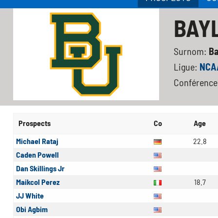
BAY
Surnom:
Ba
Ligue:
NCAA
Conférence
Prospects
Co
Age
Michael Rataj
22.8
Caden Powell
Dan Skillings Jr
Maikcol Perez
18.7
JJ White
Obi Agbim