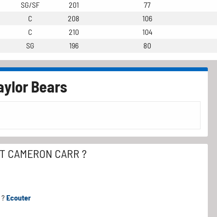
SG/SF
201
77
C
208
106
C
210
104
SG
196
80
aylor Bears
ST CAMERON CARR ?
r ?
Ecouter