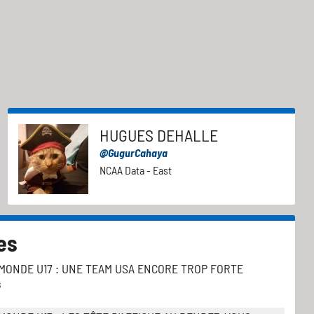
HUGUES DEHALLE
@GugurCahaya
NCAA Data - East
es
MONDE U17 : UNE TEAM USA ENCORE TROP FORTE
s