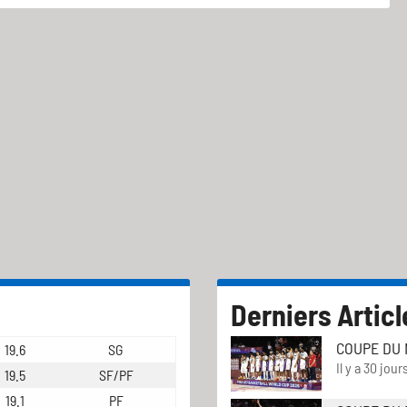
Derniers Articl
COUPE DU 
19.6
SG
Il y a 30 jour
19.5
SF/PF
19.1
PF