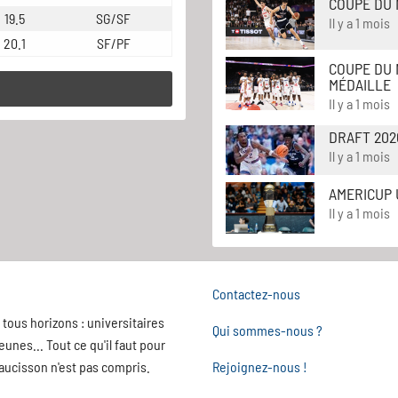
COUPE DU 
19.5
SG/SF
Il y a 1 mois
20.1
SF/PF
COUPE DU 
MÉDAILLE
Il y a 1 mois
DRAFT 202
Il y a 1 mois
AMERICUP 
Il y a 1 mois
Contactez-nous
tous horizons : universitaires
Qui sommes-nous ?
nes... Tout ce qu'il faut pour
saucisson n'est pas compris.
Rejoignez-nous !