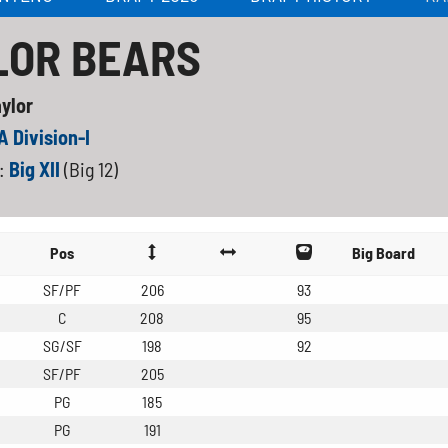
LOR BEARS
ylor
 Division-I
:
Big XII
(Big 12)
Pos
Big Board
SF/PF
206
93
C
208
95
SG/SF
198
92
SF/PF
205
PG
185
PG
191