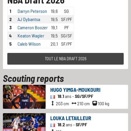
1
Darryn Peterson
19.6
SG
2
AJ Dybantsa
19.5
SF/PF
3
Cameron Boozer
19.1
PF
4
Keaton Wagler
19.5
SG/SF
5
Caleb Wilson
20.1
SF/PF
TOUT LE NBA DRAFT 2026
Scouting reports
HUGO YIMGA-MOUKOURI
18.1
ans -
SG/SF/PF
203 cm
210 cm
100 kg
LOUKA LETAILLEUR
18.2
ans -
SF/PF