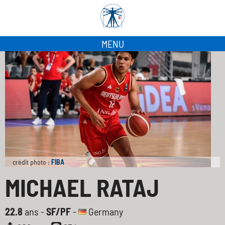
MENU
crédit photo :
FIBA
MICHAEL RATAJ
22.8
ans -
SF/PF
-
Germany