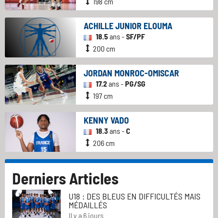
198 cm
ACHILLE JUNIOR ELOUMA
18.5
ans -
SF/PF
200 cm
JORDAN MONROC-OMISCAR
17.2
ans -
PG/SG
197 cm
KENNY VADO
18.3
ans -
C
206 cm
Derniers Articles
U18 : DES BLEUS EN DIFFICULTÉS MAIS
MÉDAILLÉS
Il y a 6 jours