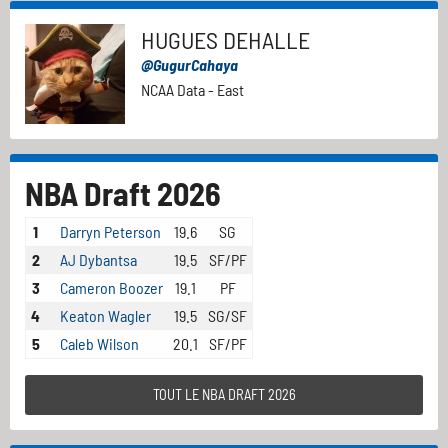
HUGUES DEHALLE
@GugurCahaya
NCAA Data - East
NBA Draft 2026
1
Darryn Peterson
19.6
SG
2
AJ Dybantsa
19.5
SF/PF
3
Cameron Boozer
19.1
PF
4
Keaton Wagler
19.5
SG/SF
5
Caleb Wilson
20.1
SF/PF
TOUT LE NBA DRAFT 2026