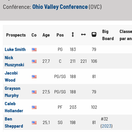
Conférence:
Ohio Valley Conference
(OVC)
Big
Class
Prospects
Co
Age
Pos
Board
par a
Luke Smith
PG
183
79
Nick
27.7
C
211
221
106
Muszynski
Jacobi
PG/SG
188
81
Wood
Grayson
27.5
PG/SG
188
79
Murphy
Caleb
PF
203
102
Hollander
Ben
#32
25.1
SG
198
81
Sheppard
(
2023
)