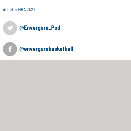
Acheter NBA 2k21
@Envergure_Pod
@envergurebasketball