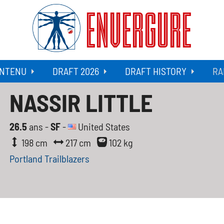
ENVERGURE
NTENU
DRAFT 2026
DRAFT HISTORY
RA
NASSIR LITTLE
26.5
ans -
SF
-
United States
198 cm
217 cm
102 kg
Portland Trailblazers