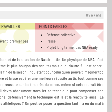
Il y a 7 ans
 TRAVAILLER
POINTS FAIBLES
Défense collective
'avant, premier pas
Passe
Projet long terme, pas NBA ready
son et de la situation de Nassir Little. Un physique de NBA, c'est
ême le plus bougon des scouts) mais quoi d’autre ? Il est apparu
a fin de la saison. Inquiétant pour celui qu’on pouvait imaginer top
pre et laisse espérer une meilleure réussite au tir, tout comme ses
e réussite sur les tirs près du cercle, même si cela pourrait être
, il devra absolument travailler sa technique pour compenser son
che, défensivement la technique est là et la réactivité aussi. La
és athlétiques ? On peut se poser la question tant il a eu du mal à