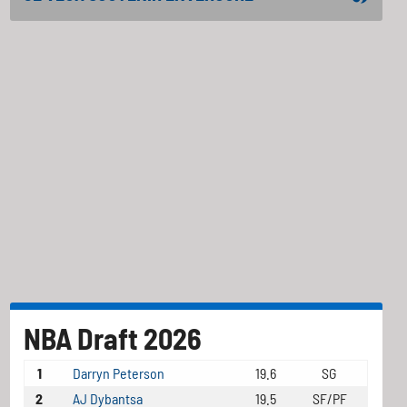
NBA Draft 2026
1
Darryn Peterson
19.6
SG
2
AJ Dybantsa
19.5
SF/PF