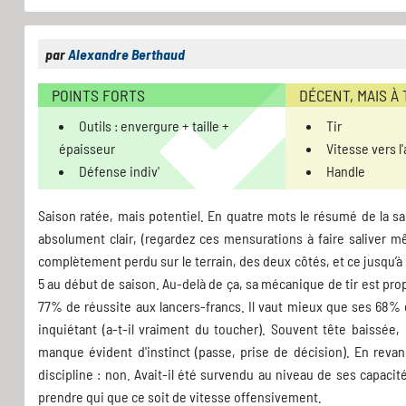
par
Alexandre Berthaud
POINTS FORTS
DÉCENT, MAIS À
Outils : envergure + taille +
Tir
épaisseur
Vitesse vers l
Défense indiv'
Handle
Saison ratée, mais potentiel. En quatre mots le résumé de la sai
absolument clair, (regardez ces mensurations à faire saliver m
complètement perdu sur le terrain, des deux côtés, et ce jusqu’à l
5 au début de saison. Au-delà de ça, sa mécanique de tir est pro
77% de réussite aux lancers-francs. Il vaut mieux que ses 68% d
inquiétant (a-t-il vraiment du toucher). Souvent tête baissée
manque évident d'instinct (passe, prise de décision). En revan
discipline : non. Avait-il été survendu au niveau de ses capacit
prendre qui que ce soit de vitesse offensivement.