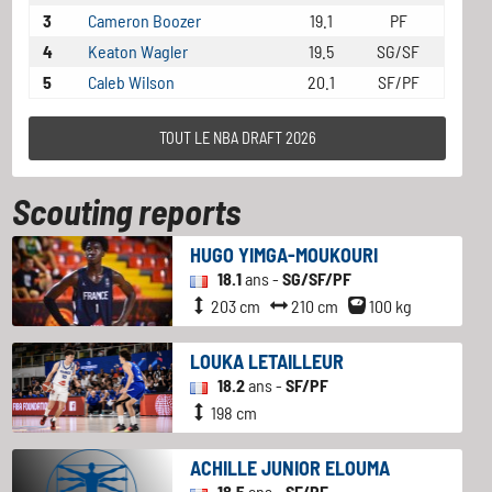
3
Cameron Boozer
19.1
PF
4
Keaton Wagler
19.5
SG/SF
5
Caleb Wilson
20.1
SF/PF
TOUT LE NBA DRAFT 2026
Scouting reports
HUGO YIMGA-MOUKOURI
18.1
ans -
SG/SF/PF
203 cm
210 cm
100 kg
LOUKA LETAILLEUR
18.2
ans -
SF/PF
198 cm
ACHILLE JUNIOR ELOUMA
18.5
ans -
SF/PF