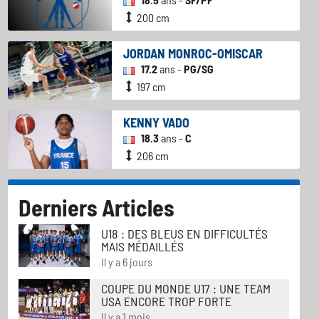
200 cm
JORDAN MONROC-OMISCAR
17.2
ans -
PG/SG
197 cm
KENNY VADO
18.3
ans -
C
206 cm
Derniers Articles
U18 : DES BLEUS EN DIFFICULTÉS
MAIS MÉDAILLÉS
Il y a 6 jours
COUPE DU MONDE U17 : UNE TEAM
USA ENCORE TROP FORTE
Il y a 1 mois