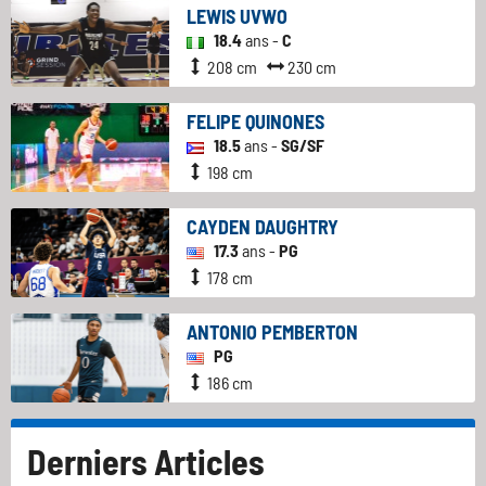
LEWIS UVWO
18.4
ans -
C
208 cm
230 cm
FELIPE QUINONES
18.5
ans -
SG/SF
198 cm
CAYDEN DAUGHTRY
17.3
ans -
PG
178 cm
ANTONIO PEMBERTON
PG
186 cm
Derniers Articles