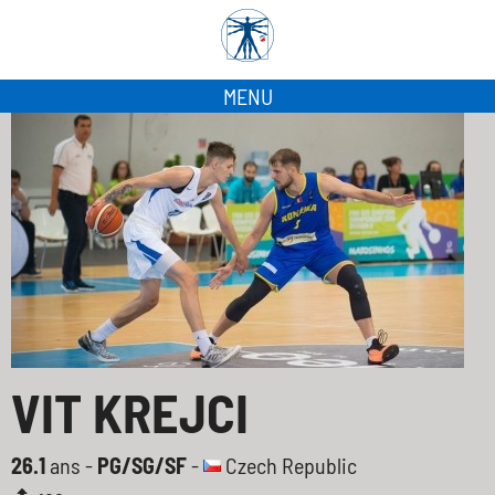
MENU
VIT KREJCI
26.1
ans -
PG/SG/SF
-
Czech Republic