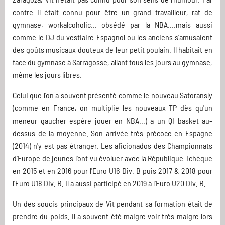
contre il était connu pour être un grand travailleur, rat de
gymnase, workalcoholic... obsédé par la NBA....mais aussi
comme le DJ du vestiaire Espagnol ou les anciens s'amusaient
des goûts musicaux douteux de leur petit poulain. Il habitait en
face du gymnase à Sarragosse, allant tous les jours au gymnase,
même les jours libres.
Celui que l'on a souvent présenté comme le nouveau Satoransly
(comme en France, on multiplie les nouveaux TP dès qu'un
meneur gaucher espère jouer en NBA...) a un QI basket au-
dessus de la moyenne. Son arrivée très précoce en Espagne
(2014) n'y est pas étranger. Les aficionados des Championnats
d'Europe de jeunes l'ont vu évoluer avec la République Tchèque
en 2015 et en 2016 pour l'Euro U16 Div. B puis 2017 & 2018 pour
l'Euro U18 Div. B. Il a aussi participé en 2019 à l'Euro U20 Div. B.
Un des soucis principaux de Vit pendant sa formation était de
prendre du poids. Il a souvent été maigre voir très maigre lors