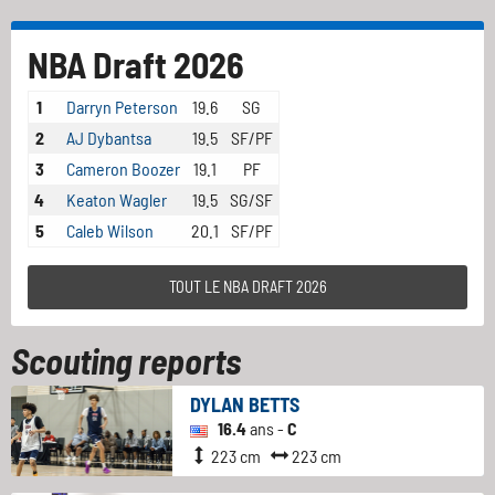
NBA Draft 2026
1
Darryn Peterson
19.6
SG
2
AJ Dybantsa
19.5
SF/PF
3
Cameron Boozer
19.1
PF
4
Keaton Wagler
19.5
SG/SF
5
Caleb Wilson
20.1
SF/PF
TOUT LE NBA DRAFT 2026
Scouting reports
DYLAN BETTS
16.4
ans -
C
223 cm
223 cm