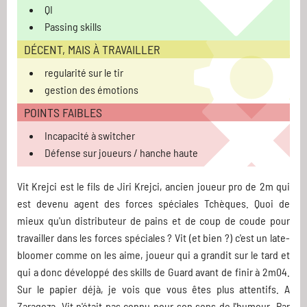
QI
Passing skills
DÉCENT, MAIS À TRAVAILLER
regularité sur le tir
gestion des émotions
POINTS FAIBLES
Incapacité à switcher
Défense sur joueurs / hanche haute
Vit Krejci est le fils de Jiri Krejci, ancien joueur pro de 2m qui
est devenu agent des forces spéciales Tchèques. Quoi de
mieux qu'un distributeur de pains et de coup de coude pour
travailler dans les forces spéciales ? Vit (et bien ?) c'est un late-
bloomer comme on les aime, joueur qui a grandit sur le tard et
qui a donc développé des skills de Guard avant de finir à 2m04.
Sur le papier déjà, je vois que vous êtes plus attentifs. A
Zaragoza, Vit n'était pas connu pour son sens de l'humour. Par