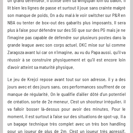
un grand défenseur. Il utilise bien sa wingspan loin du ballon, il
lit bien les lignes de passe et surtout il joue sans crainte malgré
son manque de poids. On a du mal à le voir switcher sur P&R en
NBA ou tenter de box-out des gabarits plus imposants. Il sera
plus à l'aise pour défendre sur des SG que sur des PG mais je ne
l'imagine pas capable de défendre sur plusieurs postes dans la
grande league avec son corps actuel. OKC mise sur lui comme
Zaragoza avant lui car on n'imagine, au vu du Papa aussi, qu'il va
réussir à se construire physiquement et qu'il est encore loin
d'avoir atteint sa maturité physique.
Le jeu de Krejci repose avant tout sur son adresse, il y a des
jours avec et des jours sans, ces performances souffrent de ce
manque de régularité. On le qualifie d'ailier dôté d'un potentiel
de création, sorte de 2e meneur. C'est un shooteur irrégulier, il
va falloir bosser là-dessus pour avoir des minutes. Pour le
moment, il est surtout à l'aise sur des situations de spot-up. Il a
un bagage technique très complet avec un très bon handling
pour un joueur de plus de 2m. C'est un joueur très agressif,