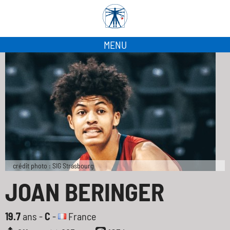
MENU
crédit photo : SIG Strasbourg
JOAN BERINGER
19.7
ans -
C
-
France