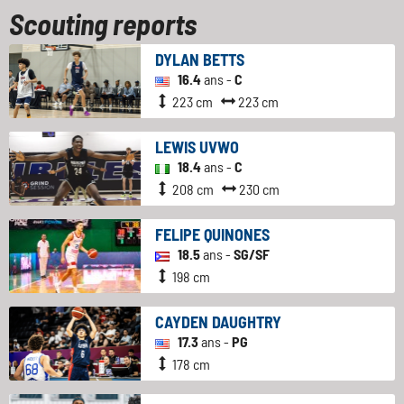
Scouting reports
DYLAN BETTS
16.4
ans -
C
223 cm
223 cm
LEWIS UVWO
18.4
ans -
C
208 cm
230 cm
FELIPE QUINONES
18.5
ans -
SG/SF
198 cm
CAYDEN DAUGHTRY
17.3
ans -
PG
178 cm