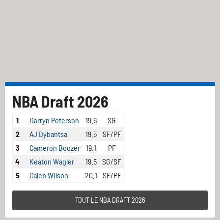
NBA Draft 2026
1
Darryn Peterson
19.6
SG
2
AJ Dybantsa
19.5
SF/PF
3
Cameron Boozer
19.1
PF
4
Keaton Wagler
19.5
SG/SF
5
Caleb Wilson
20.1
SF/PF
TOUT LE NBA DRAFT 2026