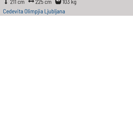
211 cm
225 cm
103 kg
Cedevita Olimpjia Ljubljana