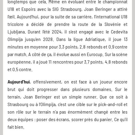
longtemps que cela. Même en évoluant entre le championnat
U18 et Espoirs avec la SIG Strasbourg, Joan Beringer a attiré
l'œil. Aujourd'hui, pour la suite de sa carrière, l'international U18
tricolore a décidé de prendre la route de la Slovénie et
Ljubljana. Durant l'été 2024, il s'est engagé avec le Cedevita
Olimpija jusqu'en 2028. Dans la ligue Adriatique, il joue 13
minutes en moyenne pour 3.3 points, 2.8 rebonds et 0.9 contre
par match. A côté de ça, il évolue aussi en Eurocup. Sur la scène
européenne, il a joué 11 rencontres pour 3.7 points, 4.8 rebonds
et 0.5 contre.
Aujourd'hui
, offensivement, on est face à un joueur encore
brut qui doit progresser dans plusieurs domaines. Sur le
terrain, Joan Beringer est un simple runner. Que ce soit à
Strasbourg ou à l'Olimpija, c'est une cible sur le pick-and-roll et
son rôle sur le terrain n'a pas énormément changé entre les
deux équipes : poser des écrans, scorer près du panier. Ce qu'il
fait bien.