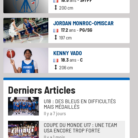
200 cm
JORDAN MONROC-OMISCAR
17.2
ans -
PG/SG
197 cm
KENNY VADO
18.3
ans -
C
206 cm
Derniers Articles
U18 : DES BLEUS EN DIFFICULTÉS
MAIS MÉDAILLÉS
Il y a 7 jours
COUPE DU MONDE U17 : UNE TEAM
USA ENCORE TROP FORTE
Il y a 1 mois