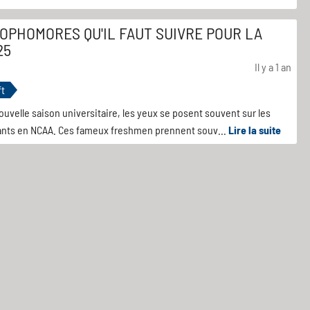
SOPHOMORES QU'IL FAUT SUIVRE POUR LA
25
Il y a 1 an
ft
nouvelle saison universitaire, les yeux se posent souvent sur les
ants en NCAA. Ces fameux freshmen prennent souv...
Lire la suite