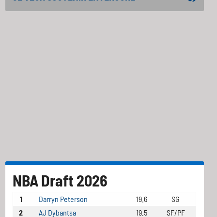
NBA Draft 2026
1
Darryn Peterson
19.6
SG
2
AJ Dybantsa
19.5
SF/PF