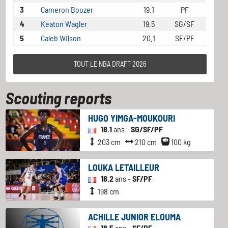
3
Cameron Boozer
19.1
PF
4
Keaton Wagler
19.5
SG/SF
5
Caleb Wilson
20.1
SF/PF
TOUT LE NBA DRAFT 2026
Scouting reports
HUGO YIMGA-MOUKOURI
18.1
ans -
SG/SF/PF
203 cm
210 cm
100 kg
LOUKA LETAILLEUR
18.2
ans -
SF/PF
198 cm
ACHILLE JUNIOR ELOUMA
18.5
ans -
SF/PF