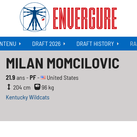
ENVERGURE
NTENU
DRAFT 2026
DRAFT HISTORY
RA
MILAN MOMCILOVIC
21.9
ans -
PF
-
United States
204 cm
96 kg
Kentucky Wildcats