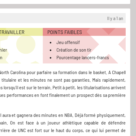
Il y a 1 an
 TRAVAILLER
POINTS FAIBLES
Jeu offensif
nier
Création de son tir
on
Pourcentage lancers-francs
 North Carolina pour parfaire sa formation dans le basket. A Chapell
de titulaire et les minutes ne sont pas garanties. Mais rapidement,
lorsqu'il est sur le terrain. Petit à petit, les titularisations arrivent
 ses performances en font finalement un prospect dès sa première
u'il aura et gagnera des minutes en NBA. Déjà formé physiquement,
ain. On est face à un joueur athlétique capable de défendre
rrière de UNC est fort sur le haut du corps, ce qui lui permet de