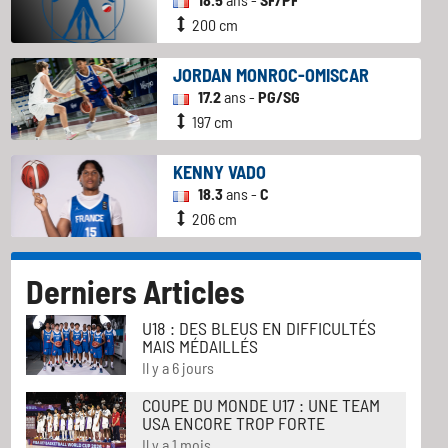
200 cm
JORDAN MONROC-OMISCAR
17.2
ans -
PG/SG
197 cm
KENNY VADO
18.3
ans -
C
206 cm
Derniers Articles
U18 : DES BLEUS EN DIFFICULTÉS
MAIS MÉDAILLÉS
Il y a 6 jours
COUPE DU MONDE U17 : UNE TEAM
USA ENCORE TROP FORTE
Il y a 1 mois