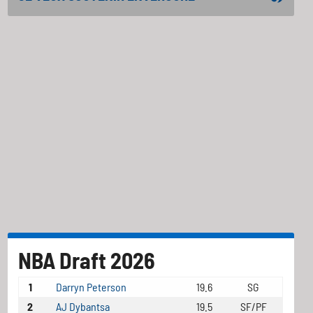
NBA Draft 2026
1
Darryn Peterson
19.6
SG
2
AJ Dybantsa
19.5
SF/PF