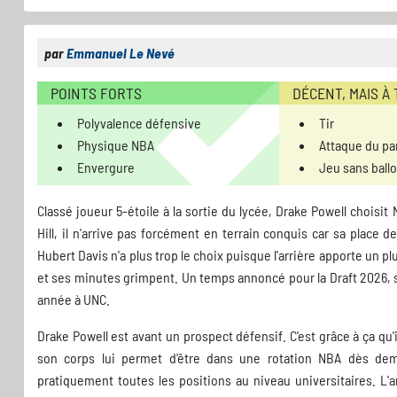
par
Emmanuel Le Nevé
POINTS FORTS
DÉCENT, MAIS À
Polyvalence défensive
Tir
Physique NBA
Attaque du pa
Envergure
Jeu sans ball
Classé joueur 5-étoile à la sortie du lycée, Drake Powell choisit
Hill, il n'arrive pas forcément en terrain conquis car sa place 
Hubert Davis n'a plus trop le choix puisque l'arrière apporte un plus 
et ses minutes grimpent. Un temps annoncé pour la Draft 2026,
année à UNC.
Drake Powell est avant un prospect défensif. C'est grâce à ça q
son corps lui permet d'être dans une rotation NBA dès dem
pratiquement toutes les positions au niveau universitaires. L'a