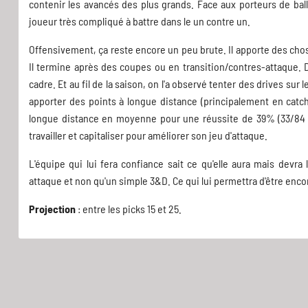
contenir les avancés des plus grands. Face aux porteurs de ball
joueur très compliqué à battre dans le un contre un.
Offensivement, ça reste encore un peu brute. Il apporte des cho
Il termine après des coupes ou en transition/contres-attaque. D
cadre. Et au fil de la saison, on l'a observé tenter des drives sur
apporter des points à longue distance (principalement en catch-
longue distance en moyenne pour une réussite de 39% (33/84 s
travailler et capitaliser pour améliorer son jeu d'attaque.
L'équipe qui lui fera confiance sait ce qu'elle aura mais dev
attaque et non qu'un simple 3&D. Ce qui lui permettra d'être enco
Projection
: entre les picks 15 et 25.