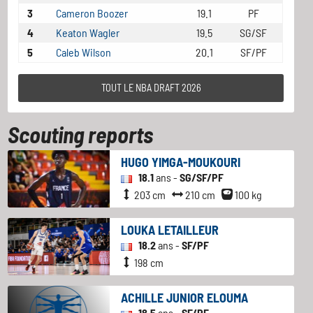
3
Cameron Boozer
19.1
PF
4
Keaton Wagler
19.5
SG/SF
5
Caleb Wilson
20.1
SF/PF
TOUT LE NBA DRAFT 2026
Scouting reports
HUGO YIMGA-MOUKOURI
18.1
ans -
SG/SF/PF
203 cm
210 cm
100 kg
LOUKA LETAILLEUR
18.2
ans -
SF/PF
198 cm
ACHILLE JUNIOR ELOUMA
18.5
ans -
SF/PF