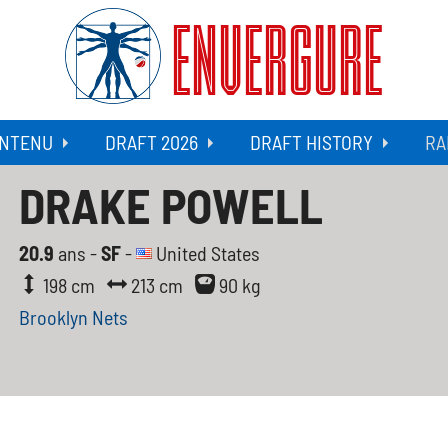
ENVERGURE
NTENU
DRAFT 2026
DRAFT HISTORY
RA
DRAKE POWELL
20.9
ans -
SF
-
United States
198 cm
213 cm
90 kg
Brooklyn Nets