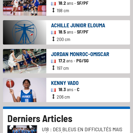
18.2
ans -
SF/PF
198 cm
ACHILLE JUNIOR ELOUMA
18.5
ans -
SF/PF
200 cm
JORDAN MONROC-OMISCAR
17.2
ans -
PG/SG
197 cm
KENNY VADO
18.3
ans -
C
206 cm
Derniers Articles
U18 : DES BLEUS EN DIFFICULTÉS MAIS