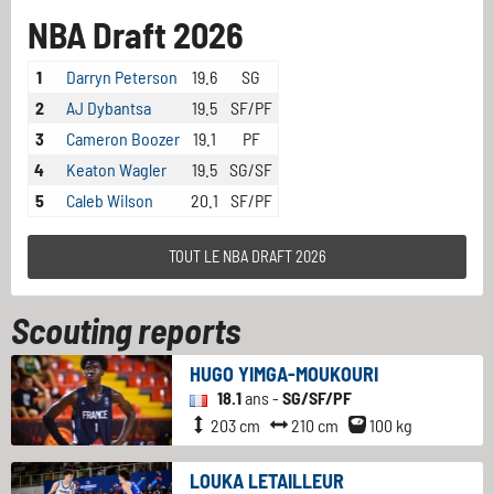
NBA Draft 2026
1
Darryn Peterson
19.6
SG
2
AJ Dybantsa
19.5
SF/PF
3
Cameron Boozer
19.1
PF
4
Keaton Wagler
19.5
SG/SF
5
Caleb Wilson
20.1
SF/PF
TOUT LE NBA DRAFT 2026
Scouting reports
HUGO YIMGA-MOUKOURI
18.1
ans -
SG/SF/PF
203 cm
210 cm
100 kg
LOUKA LETAILLEUR