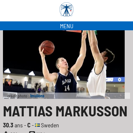
MENU
crédit photo :
lmulions
MATTIAS MARKUSSON
30.3
ans -
C
-
Sweden