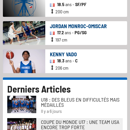
18.5
ans -
SF/PF
200 cm
JORDAN MONROC-OMISCAR
17.2
ans -
PG/SG
197 cm
KENNY VADO
18.3
ans -
C
206 cm
Derniers Articles
U18 : DES BLEUS EN DIFFICULTÉS MAIS
MÉDAILLÉS
Il y a 6 jours
COUPE DU MONDE U17 : UNE TEAM USA
ENCORE TROP FORTE