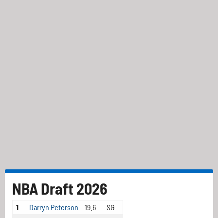
NBA Draft 2026
1
Darryn Peterson
19.6
SG