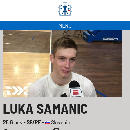
MENU
LUKA SAMANIC
26.6
ans -
SF/PF
-
Slovenia