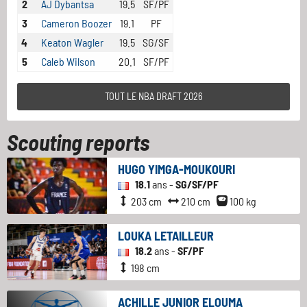
2
AJ Dybantsa
19.5
SF/PF
3
Cameron Boozer
19.1
PF
4
Keaton Wagler
19.5
SG/SF
5
Caleb Wilson
20.1
SF/PF
TOUT LE NBA DRAFT 2026
Scouting reports
HUGO YIMGA-MOUKOURI
18.1
ans -
SG/SF/PF
203 cm
210 cm
100 kg
LOUKA LETAILLEUR
18.2
ans -
SF/PF
198 cm
ACHILLE JUNIOR ELOUMA