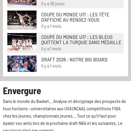
Il y a 30 jours
COUPE DU MONDE U17 : LES TÊTE
D'AFFICHE AU RENDEZ-VOUS
Il y a 1 mois
COUPE DU MONDE U17 : LES BLEUS
QUITTENT LA TURQUIE SANS MÉDAILLE
Il y a 1 mois
DRAFT 2026 : NOTRE BIG BOARD
Il y a 1 mois
Envergure
Dans le monde du Basket... Analyse et décryptage des prospects de
tous horizons : universitaires aux USA (NCAA), compétitions FIBA
chez les jeunes, championnats jeunes... Tout ce qu'il faut pour
épater vos amis lors de la prochaine draft NBA et les suivantes. Le
saucisson n'est pas compris.