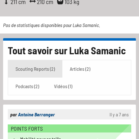
211 cm
210 cm
103 kg
Pas de statistiques disponibles pour Luka Samanic.
Tout savoir sur
Luka Samanic
Scouting Reports (2)
Articles (2)
Podcasts (2)
Vidéos (1)
par
Antoine Berranger
Il y a 7 ans
POINTS FORTS
Mobilité pour sa taille