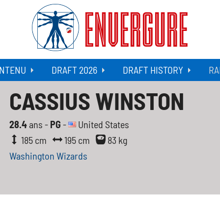
ENVERGURE
NTENU
DRAFT 2026
DRAFT HISTORY
RA
CASSIUS WINSTON
28.4
ans -
PG
-
United States
185 cm
195 cm
83 kg
Washington Wizards