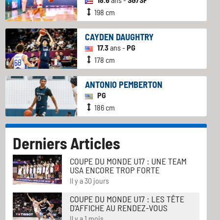
198 cm
CAYDEN DAUGHTRY
17.3
ans -
PG
178 cm
ANTONIO PEMBERTON
PG
186 cm
Derniers Articles
COUPE DU MONDE U17 : UNE TEAM
USA ENCORE TROP FORTE
Il y a 30 jours
COUPE DU MONDE U17 : LES TÊTE
D'AFFICHE AU RENDEZ-VOUS
Il y a 1 mois