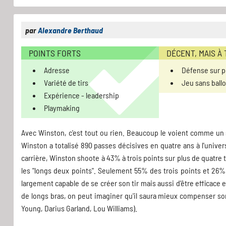
par
Alexandre Berthaud
POINTS FORTS
DÉCENT, MAIS À
Adresse
Défense sur p
Variété de tirs
Jeu sans ball
Expérience - leadership
Playmaking
Avec Winston, c'est tout ou rien. Beaucoup le voient comme un s
Winston a totalisé 890 passes décisives en quatre ans à l'unive
carrière, Winston shoote à 43% à trois points sur plus de quatre
les "longs deux points". Seulement 55% des trois points et 26%
largement capable de se créer son tir mais aussi d'être efficace 
de longs bras, on peut imaginer qu'il saura mieux compenser so
Young, Darius Garland, Lou Williams).