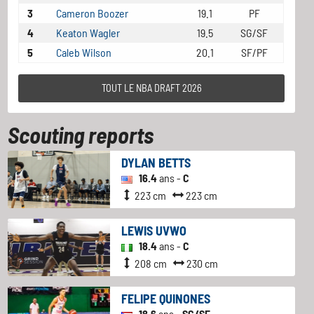
3
Cameron Boozer
19.1
PF
4
Keaton Wagler
19.5
SG/SF
5
Caleb Wilson
20.1
SF/PF
TOUT LE NBA DRAFT 2026
Scouting reports
DYLAN BETTS
16.4
ans -
C
223 cm
223 cm
LEWIS UVWO
18.4
ans -
C
208 cm
230 cm
FELIPE QUINONES
18.6
ans -
SG/SF