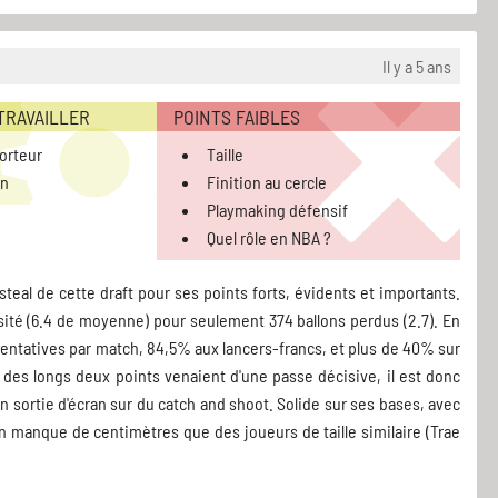
Il y a 5 ans
 TRAVAILLER
POINTS FAIBLES
orteur
Taille
on
Finition au cercle
Playmaking défensif
Quel rôle en NBA ?
teal de cette draft pour ses points forts, évidents et importants.
rsité (6.4 de moyenne) pour seulement 374 ballons perdus (2.7). En
 tentatives par match, 84,5% aux lancers-francs, et plus de 40% sur
 des longs deux points venaient d'une passe décisive, il est donc
en sortie d'écran sur du catch and shoot. Solide sur ses bases, avec
n manque de centimètres que des joueurs de taille similaire (Trae