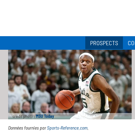
PROSPECTS
CO
crédit photo :
MSU Today
Données fournies par
Sports-Reference.com
.