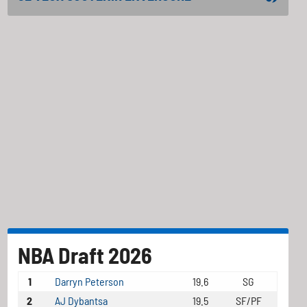
NBA Draft 2026
1
Darryn Peterson
19.6
SG
2
AJ Dybantsa
19.5
SF/PF