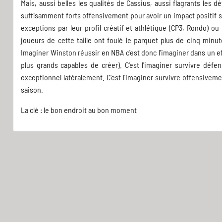
Mais, aussi belles les qualités de Cassius, aussi flagrants les 
suffisamment forts offensivement pour avoir un impact positif su
exceptions par leur profil créatif et athlétique (CP3, Rondo) ou
joueurs de cette taille ont foulé le parquet plus de cinq minu
Imaginer Winston réussir en NBA c'est donc l'imaginer dans un eff
plus grands capables de créer). C'est l'imaginer survivre défe
exceptionnel latéralement. C'est l'imaginer survivre offensivemen
saison.
La clé : le bon endroit au bon moment