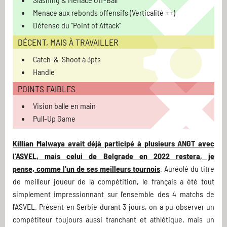
Menace aux rebonds offensifs (Verticalité ++)
Défense du "Point of Attack"
DÉCENT, MAIS À TRAVAILLER
Catch-&-Shoot à 3pts
Handle
POINTS FAIBLES
Vision balle en main
Pull-Up Game
Killian Malwaya avait déjà participé à plusieurs ANGT avec
l'ASVEL, mais celui de Belgrade en 2022 restera, je
pense, comme l'un de ses meilleurs tournois
. Auréolé du titre
de meilleur joueur de la compétition, le français a été tout
simplement impressionnant sur l'ensemble des 4 matchs de
l'ASVEL. Présent en Serbie durant 3 jours, on a pu observer un
compétiteur toujours aussi tranchant et athlétique, mais un