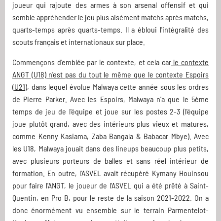
joueur qui rajoute des armes à son arsenal offensif et qui
semble appréhender le jeu plus aisément matchs après matchs,
quarts-temps après quarts-temps. Il a ébloui l'intégralité des
scouts français et internationaux sur place.
Commençons d'emblée par le contexte, et cela car
le contexte
ANGT (U18) n'est pas du tout le même que le contexte Espoirs
(U21
), dans lequel évolue Malwaya cette année sous les ordres
de Pierre Parker. Avec les Espoirs, Malwaya n'a que le 5ème
temps de jeu de l'équipe et joue sur les postes 2-3 (l'équipe
joue plutôt grand, avec des intérieurs plus vieux et matures,
comme Kenny Kasiama, Zaba Bangala & Babacar Mbye). Avec
les U18, Malwaya jouait dans des lineups beaucoup plus petits,
avec plusieurs porteurs de balles et sans réel intérieur de
formation. En outre, l'ASVEL avait récupéré Kymany Houinsou
pour faire l'ANGT, le joueur de l'ASVEL qui a été prêté à Saint-
Quentin, en Pro B, pour le reste de la saison 2021-2022. On a
donc énormément vu ensemble sur le terrain Parmentelot-