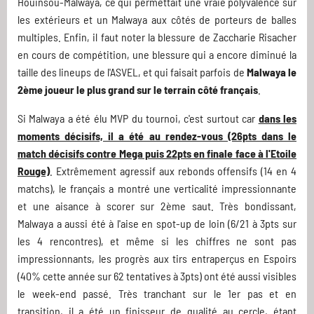
Houinsou-Malwaya, ce qui permettait une vraie polyvalence sur
les extérieurs et un Malwaya aux côtés de porteurs de balles
multiples. Enfin, il faut noter la blessure de Zaccharie Risacher
en cours de compétition, une blessure qui a encore diminué la
taille des lineups de l'ASVEL, et qui faisait parfois de
Malwaya le
2ème joueur le plus grand sur le terrain côté français
.
Si Malwaya a été élu MVP du tournoi, c'est surtout car
dans les
moments décisifs, il a été au rendez-vous (26pts dans le
match décisifs contre Mega puis 22pts en finale face à l'Etoile
Rouge)
. Extrêmement agressif aux rebonds offensifs (14 en 4
matchs), le français a montré une verticalité impressionnante
et une aisance à scorer sur 2ème saut. Très bondissant,
Malwaya a aussi été à l'aise en spot-up de loin (6/21 à 3pts sur
les 4 rencontres), et même si les chiffres ne sont pas
impressionnants, les progrès aux tirs entraperçus en Espoirs
(40% cette année sur 62 tentatives à 3pts) ont été aussi visibles
le week-end passé. Très tranchant sur le 1er pas et en
transition, il a été un finisseur de qualité au cercle, étant