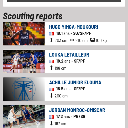
Scouting reports
HUGO YIMGA-MOUKOURI
18.1
ans -
SG/SF/PF
203 cm
210 cm
100 kg
LOUKA LETAILLEUR
18.2
ans -
SF/PF
198 cm
ACHILLE JUNIOR ELOUMA
18.5
ans -
SF/PF
200 cm
JORDAN MONROC-OMISCAR
17.2
ans -
PG/SG
197 cm