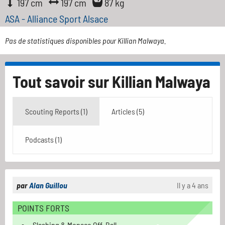
197 cm
197 cm
87 kg
ASA - Alliance Sport Alsace
Pas de statistiques disponibles pour Killian Malwaya.
Tout savoir sur
Killian Malwaya
Scouting Reports (1)
Articles (5)
Podcasts (1)
par
Alan Guillou
Il y a 4 ans
POINTS FORTS
Slashing & Menace Off-Ball