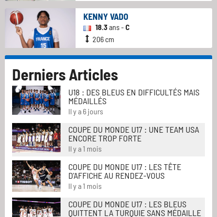
KENNY VADO
18.3
ans -
C
206 cm
Derniers Articles
U18 : DES BLEUS EN DIFFICULTÉS MAIS
MÉDAILLÉS
Il y a 6 jours
COUPE DU MONDE U17 : UNE TEAM USA
ENCORE TROP FORTE
Il y a 1 mois
COUPE DU MONDE U17 : LES TÊTE
D'AFFICHE AU RENDEZ-VOUS
Il y a 1 mois
COUPE DU MONDE U17 : LES BLEUS
QUITTENT LA TURQUIE SANS MÉDAILLE