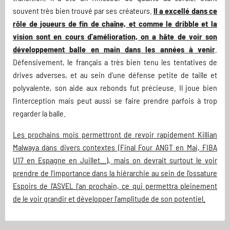
souvent très bien trouvé par ses créateurs.
Il a excellé dans ce
rôle de joueurs de fin de chaîne, et comme le dribble et la
vision sont en cours d'amélioration, on a hâte de voir son
développement balle en main dans les années à venir
.
Défensivement, le français a très bien tenu les tentatives de
drives adverses, et au sein d'une défense petite de taille et
polyvalente, son aide aux rebonds fut précieuse. Il joue bien
l'interception mais peut aussi se faire prendre parfois à trop
regarder la balle.
Les prochains mois permettront de revoir rapidement Killian
Malwaya dans divers contextes (Final Four ANGT en Mai, FIBA
U17 en Espagne en Juillet...), mais on devrait surtout le voir
prendre de l'importance dans la hiérarchie au sein de l'ossature
Espoirs de l'ASVEL l'an prochain, ce qui permettra pleinement
de le voir grandir et développer l'amplitude de son potentiel.