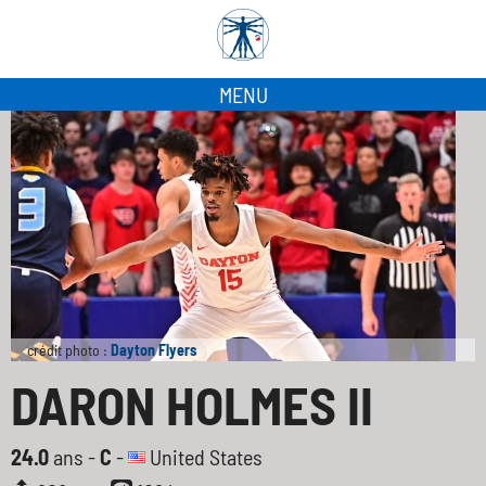
MENU
crédit photo :
Dayton Flyers
DARON HOLMES II
24.0
ans -
C
-
United States