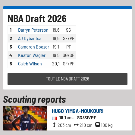
NBA Draft 2026
1
Darryn Peterson
19.6
SG
2
AJ Dybantsa
19.5
SF/PF
3
Cameron Boozer
19.1
PF
4
Keaton Wagler
19.5
SG/SF
5
Caleb Wilson
20.1
SF/PF
TOUT LE NBA DRAFT 2026
Scouting reports
HUGO YIMGA-MOUKOURI
18.1
ans -
SG/SF/PF
203 cm
210 cm
100 kg