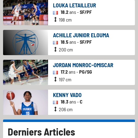
LOUKA LETAILLEUR
18.2
ans -
SF/PF
198 cm
ACHILLE JUNIOR ELOUMA
18.5
ans -
SF/PF
200 cm
JORDAN MONROC-OMISCAR
17.2
ans -
PG/SG
197 cm
KENNY VADO
18.3
ans -
C
206 cm
Derniers Articles