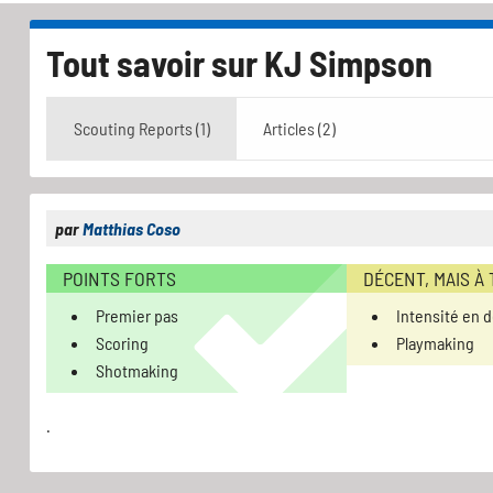
Tout savoir sur
KJ Simpson
Scouting Reports (1)
Articles (2)
par
Matthias Coso
POINTS FORTS
DÉCENT, MAIS À
Premier pas
Intensité en 
Scoring
Playmaking
Shotmaking
.