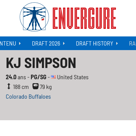
ENVERGURE
NTENU
DRAFT 2026
DRAFT HISTORY
RA
KJ SIMPSON
24.0
ans -
PG/SG
-
United States
188 cm
79 kg
Colorado Buffaloes