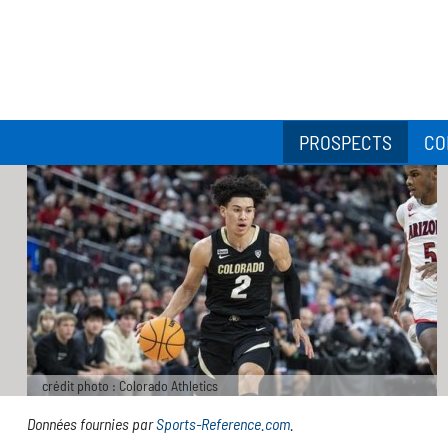
PROSPECTS
CO
crédit photo : Colorado Athletics
Données fournies par
Sports-Reference.com
.