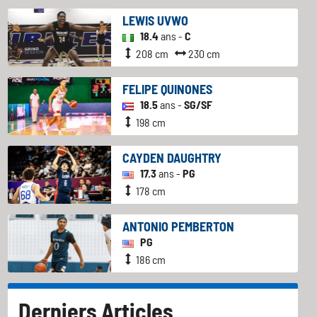
LEWIS UVWO
18.4
ans -
C
208 cm
230 cm
FELIPE QUINONES
18.5
ans -
SG/SF
198 cm
CAYDEN DAUGHTRY
17.3
ans -
PG
178 cm
ANTONIO PEMBERTON
PG
186 cm
Derniers Articles