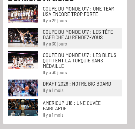
COUPE DU MONDE U17 : UNE TEAM
USA ENCORE TROP FORTE
Il y a 29 jours
COUPE DU MONDE U17 : LES TÊTE
D'AFFICHE AU RENDEZ-VOUS
Il y a 30 jours
COUPE DU MONDE U17 : LES BLEUS
QUITTENT LA TURQUIE SANS
MÉDAILLE
Il y a 30 jours
DRAFT 2026 : NOTRE BIG BOARD
Il y a 1 mois
AMERICUP U18 : UNE CUVÉE
FAIBLARDE
Il y a 1 mois