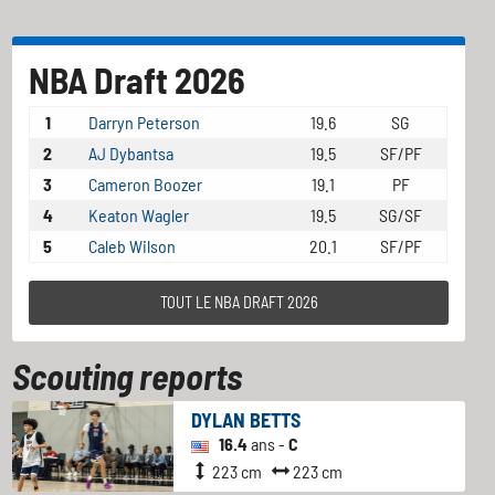
NBA Draft 2026
1
Darryn Peterson
19.6
SG
2
AJ Dybantsa
19.5
SF/PF
3
Cameron Boozer
19.1
PF
4
Keaton Wagler
19.5
SG/SF
5
Caleb Wilson
20.1
SF/PF
TOUT LE NBA DRAFT 2026
Scouting reports
DYLAN BETTS
16.4
ans -
C
223 cm
223 cm