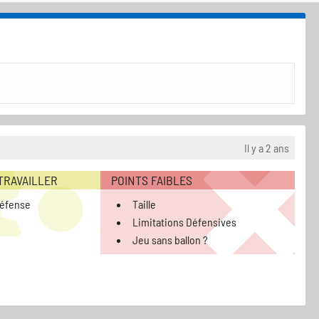
Il y a 2 ans
 TRAVAILLER
POINTS FAIBLES
défense
Taille
Limitations Défensives
Jeu sans ballon ?