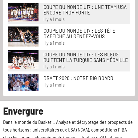
COUPE DU MONDE U17 : UNE TEAM USA
ENCORE TROP FORTE
Il y a 1 mois
COUPE DU MONDE U17 : LES TÊTE
D'AFFICHE AU RENDEZ-VOUS
Il y a 1 mois
COUPE DU MONDE U17 : LES BLEUS
QUITTENT LA TURQUIE SANS MÉDAILLE
Il y a 1 mois
DRAFT 2026 : NOTRE BIG BOARD
Il y a 1 mois
Envergure
Dans le monde du Basket... Analyse et décryptage des prospects de
tous horizons : universitaires aux USA (NCAA), compétitions FIBA
chez les jeunes, championnats jeunes... Tout ce qu'il faut pour