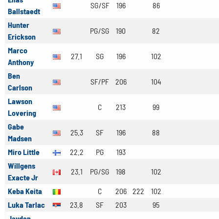
SG/SF
196
86
Ballstaedt
Hunter
PG/SG
190
82
Erickson
Marco
27.1
SG
196
102
Anthony
Ben
SF/PF
206
104
Carlson
Lawson
C
213
99
Lovering
Gabe
25.3
SF
196
88
Madsen
Miro Little
22.2
PG
193
Willgens
23.1
PG/SG
198
102
Exacte Jr
Keba Keita
C
206
222
102
Luka Tarlac
23.8
SF
203
95
Jayden