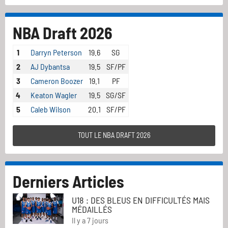
NBA Draft 2026
1
Darryn Peterson
19.6
SG
2
AJ Dybantsa
19.5
SF/PF
3
Cameron Boozer
19.1
PF
4
Keaton Wagler
19.5
SG/SF
5
Caleb Wilson
20.1
SF/PF
TOUT LE NBA DRAFT 2026
Derniers Articles
U18 : DES BLEUS EN DIFFICULTÉS MAIS
MÉDAILLÉS
Il y a 7 jours