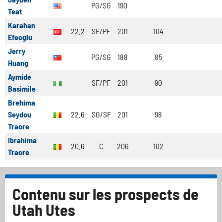
PG/SG
190
Teat
Karahan
22.2
SF/PF
201
104
Efeoglu
Jerry
PG/SG
188
85
Huang
Aymide
SF/PF
201
90
Basimile
Brehima
Seydou
22.6
SG/SF
201
98
Traore
Ibrahima
20.6
C
206
102
Traore
Contenu sur les prospects de
Utah Utes