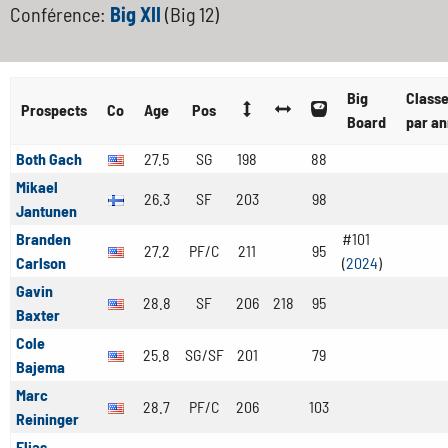
Conférence:
Big XII
(Big 12)
Big
Class
Prospects
Co
Age
Pos
Board
par a
Both Gach
27.5
SG
198
88
Mikael
26.3
SF
203
98
Jantunen
Branden
#101
27.2
PF/C
211
95
Carlson
(
2024
)
Gavin
28.8
SF
206
218
95
Baxter
Cole
25.8
SG/SF
201
79
Bajema
Marc
28.7
PF/C
206
103
Reininger
Elias