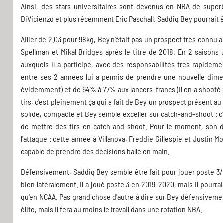
Ainsi, des stars universitaires sont devenus en NBA de superb
DiVicienzo et plus récemment Eric Paschall. Saddiq Bey pourrait êt
Ailier de 2.03 pour 98kg, Bey n'était pas un prospect très connu 
Spellman et Mikal Bridges après le titre de 2018. En 2 saisons
auxquels il a participé, avec des responsabilités très rapidemen
entre ses 2 années lui a permis de prendre une nouvelle dimen
évidemment) et de 64% à 77% aux lancers-francs (il en a shooté 
tirs, c'est pleinement ça qui a fait de Bey un prospect présent a
solide, compacte et Bey semble exceller sur catch-and-shoot : c'
de mettre des tirs en catch-and-shoot. Pour le moment, son dri
l'attaque : cette année à Villanova, Freddie Gillespie et Justin M
capable de prendre des décisions balle en main.
Défensivement, Saddiq Bey semble être fait pour jouer poste 3/4
bien latéralement. Il a joué poste 3 en 2019-2020, mais il pourra
qu'en NCAA. Pas grand chose d'autre à dire sur Bey défensivemen
élite, mais il fera au moins le travail dans une rotation NBA.