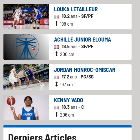
LOUKA LETAILLEUR
18.2
ans -
SF/PF
198 cm
ACHILLE JUNIOR ELOUMA
18.5
ans -
SF/PF
200 cm
JORDAN MONROC-OMISCAR
17.2
ans -
PG/SG
197 cm
KENNY VADO
18.3
ans -
C
206 cm
Derniers Articles