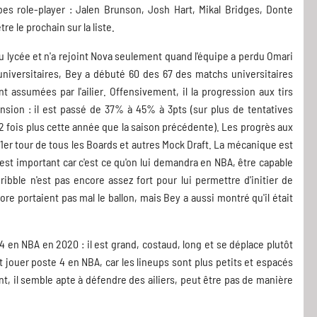
es role-player : Jalen Brunson, Josh Hart, Mikal Bridges, Donte
re le prochain sur la liste.
au lycée et n'a rejoint Nova seulement quand l'équipe a perdu Omari
 universitaires, Bey a débuté 60 des 67 des matchs universitaires
t assumées par l'ailier. Offensivement, il la progression aux tirs
sion : il est passé de 37% à 45% à 3pts (sur plus de tentatives
2 fois plus cette année que la saison précédente). Les progrès aux
u 1er tour de tous les Boards et autres Mock Draft. La mécanique est
est important car c'est ce qu'on lui demandra en NBA, être capable
bble n'est pas encore assez fort pour lui permettre d'initier de
oore portaient pas mal le ballon, mais Bey a aussi montré qu'il était
 en NBA en 2020 : il est grand, costaud, long et se déplace plutôt
it jouer poste 4 en NBA, car les lineups sont plus petits et espacés
t, il semble apte à défendre des ailiers, peut être pas de manière