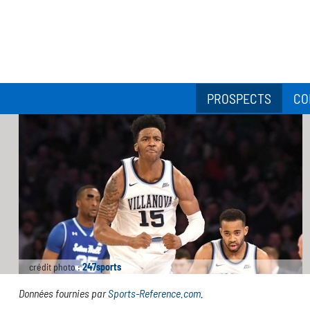
PROSPECTS
CO
crédit photo :
247sports
Données fournies par
Sports-Reference.com
.