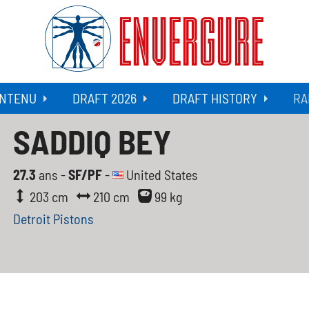
ENVERGURE
NTENU
DRAFT 2026
DRAFT HISTORY
RA
SADDIQ BEY
27.3
ans -
SF/PF
-
United States
203 cm
210 cm
99 kg
Detroit Pistons