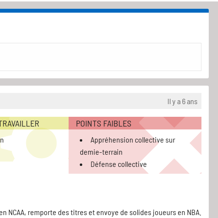
Il y a 6 ans
 TRAVAILLER
POINTS FAIBLES
on
Appréhension collective sur
demie-terrain
Défense collective
 en NCAA, remporte des titres et envoye de solides joueurs en NBA.