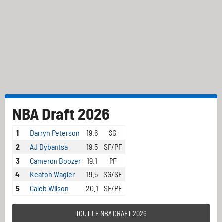
NBA Draft 2026
1
Darryn Peterson
19.6
SG
2
AJ Dybantsa
19.5
SF/PF
3
Cameron Boozer
19.1
PF
4
Keaton Wagler
19.5
SG/SF
5
Caleb Wilson
20.1
SF/PF
TOUT LE NBA DRAFT 2026