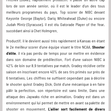
lors de son année senior, où il est le leader d'un des tous
meilleurs programmes du pays. Top scorer de NIBC devant
Keyonte George (Baylor), Dariq Whiteahead (Duke) ou encore
Judah Mintz (Syracuse), il est élu Gatorade Player of the Year,
succédant ainsi à Chet Holmgren.
Productif, il le devient aussi très rapidement à Kansas en étant
le 2e meilleur scorer d'une équipe visant le titre NCAA.
Shooter
d'élite
, il n'a pas perdu de temps pour se mettre en évidence
dans son domaine de prédilection. Fort d'une saison NIBC à
42% de loin sur 8.9 tentatives par match, Gradey récidive cette
saison en inscrivant encore 40% de ses tirs primés sur près de
6 tentatives. Les chiffres ne suffisent cependant pas à décrire
le shooter qu'est Gradey Dick. Doté d'une mécanique à en faire
pâlir la perfection, son répertoire est sans limite. Dans une
attaque des Jaywaks riche en animation, Gradey est dans un
environnement qui lui permet de mettre en avant sa palette de
shooter en mouvement.
L'ailier sort facilement de divers