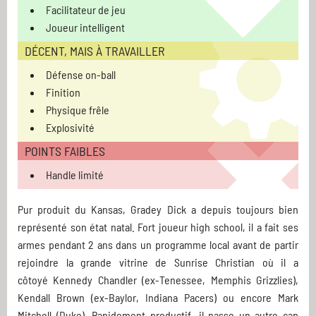
Facilitateur de jeu
Joueur intelligent
DÉCENT, MAIS À TRAVAILLER
Défense on-ball
Finition
Physique frêle
Explosivité
POINTS FAIBLES
Handle limité
Pur produit du Kansas, Gradey Dick a depuis toujours bien
représenté son état natal. Fort joueur high school, il a fait ses
armes pendant 2 ans dans un programme local avant de partir
rejoindre la grande vitrine de Sunrise Christian où il a
côtoyé Kennedy Chandler (ex-Tenessee, Memphis Grizzlies),
Kendall Brown (ex-Baylor, Indiana Pacers) ou encore Mark
Mitchell (Duke). Rapidement productif, il passe un autre cap