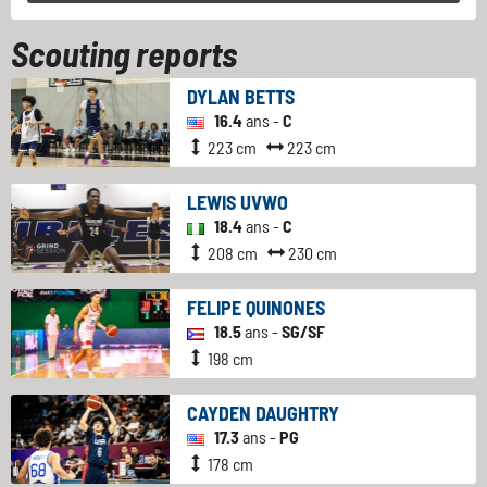
Scouting reports
DYLAN BETTS
16.4
ans -
C
223 cm
223 cm
LEWIS UVWO
18.4
ans -
C
208 cm
230 cm
FELIPE QUINONES
18.5
ans -
SG/SF
198 cm
CAYDEN DAUGHTRY
17.3
ans -
PG
178 cm