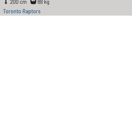
200 cm
88 kg
Toronto Raptors