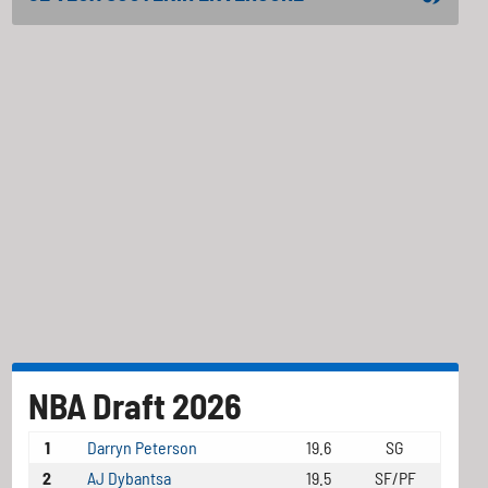
NBA Draft 2026
1
Darryn Peterson
19.6
SG
2
AJ Dybantsa
19.5
SF/PF