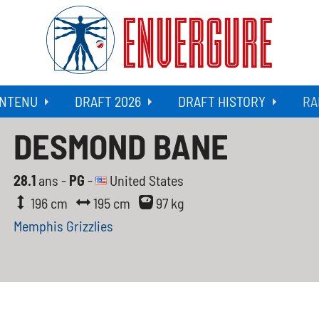
ENVERGURE
NTENU
DRAFT 2026
DRAFT HISTORY
RA
DESMOND BANE
28.1
ans -
PG
-
United States
196 cm
195 cm
97 kg
Memphis Grizzlies