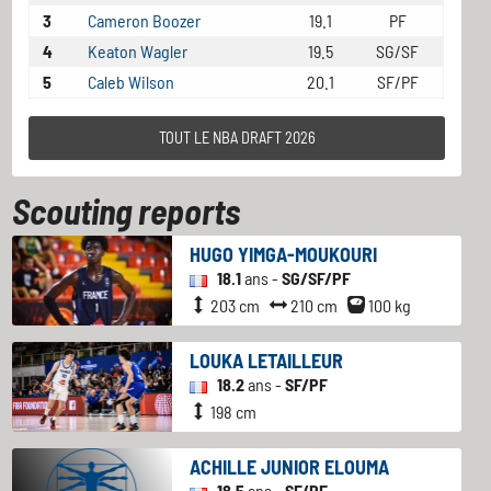
3
Cameron Boozer
19.1
PF
4
Keaton Wagler
19.5
SG/SF
5
Caleb Wilson
20.1
SF/PF
TOUT LE NBA DRAFT 2026
Scouting reports
HUGO YIMGA-MOUKOURI
18.1
ans -
SG/SF/PF
203 cm
210 cm
100 kg
LOUKA LETAILLEUR
18.2
ans -
SF/PF
198 cm
ACHILLE JUNIOR ELOUMA
18.5
ans -
SF/PF