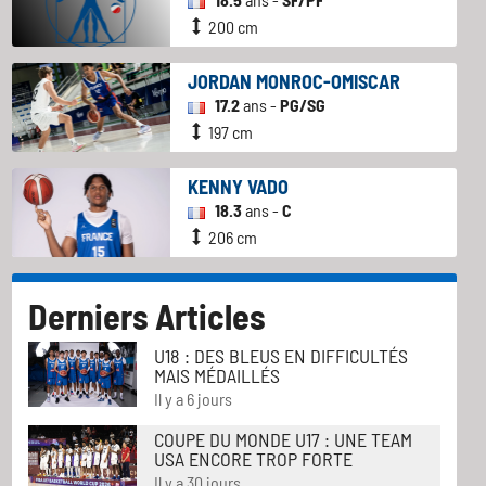
200 cm
JORDAN MONROC-OMISCAR
17.2
ans -
PG/SG
197 cm
KENNY VADO
18.3
ans -
C
206 cm
Derniers Articles
U18 : DES BLEUS EN DIFFICULTÉS
MAIS MÉDAILLÉS
Il y a 6 jours
COUPE DU MONDE U17 : UNE TEAM
USA ENCORE TROP FORTE
Il y a 30 jours