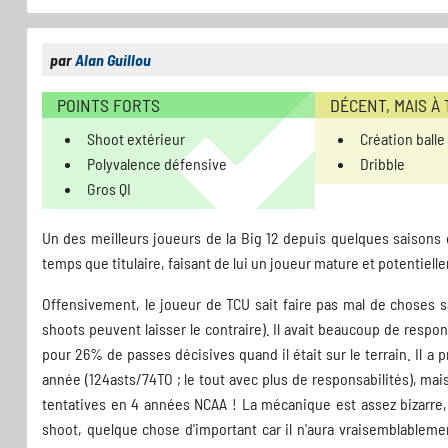
par
Alan Guillou
POINTS FORTS
DÉCENT, MAIS À
Shoot extérieur
Création ball
Polyvalence défensive
Dribble
Gros QI
Un des meilleurs joueurs de la Big 12 depuis quelques saison
temps que titulaire, faisant de lui un joueur mature et potentiel
Offensivement, le joueur de TCU sait faire pas mal de choses 
shoots peuvent laisser le contraire). Il avait beaucoup de resp
pour 26% de passes décisives quand il était sur le terrain. Il 
année (124asts/74TO ; le tout avec plus de responsabilités), mais 
tentatives en 4 années NCAA ! La mécanique est assez bizarre, m
shoot, quelque chose d'important car il n'aura vraisemblablem