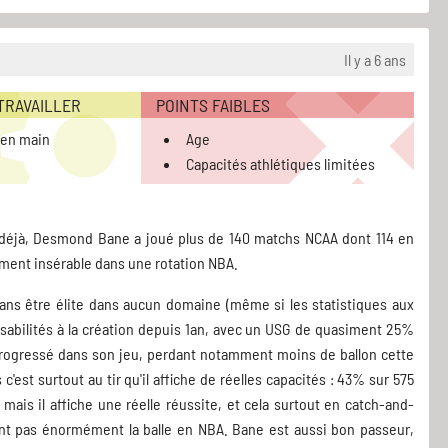
Il y a 6 ans
 TRAVAILLER
POINTS FAIBLES
e en main
Age
Capacités athlétiques limitées
s déjà, Desmond Bane a joué plus de 140 matchs NCAA dont 114 en
lement insérable dans une rotation NBA.
sans être élite dans aucun domaine (même si les statistiques aux
onsabilités à la création depuis 1an, avec un USG de quasiment 25%
a progressé dans son jeu, perdant notamment moins de ballon cette
c'est surtout au tir qu'il affiche de réelles capacités : 43% sur 575
ais il affiche une réelle réussite, et cela surtout en catch-and-
ent pas énormément la balle en NBA. Bane est aussi bon passeur,