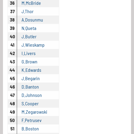
36
M.McBride
37
J.Thor
38
A.Dosunmu
39
N.Queta
40
J.Butler
41
J.Wieskamp
42
I.Livers
43
G.Brown
44
K.Edwards
45
J.Begarin
46
D.Banton
47
D.Johnson
48
S.Cooper
49
M.Zegarowski
50
F.Petrusev
51
B.Boston