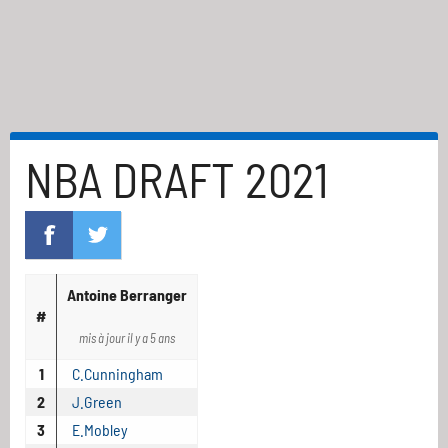
NBA DRAFT 2021
Antoine Berranger
#
mis à jour il y a 5 ans
1
C.Cunningham
2
J.Green
3
E.Mobley