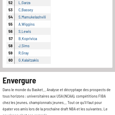
52
L.Garza
53
C.Bassey
54
S.Mamukelashvili
55
A.Wiggins
56
S.Lewis
57
B.Koprivica
58
J.Sims
59
R.Gray
60
G.Kalaitzakis
Envergure
Dans le monde du Basket... Analyse et décryptage des prospects de
tous horizons : universitaires aux USA (NCAA), compétitions FIBA
chez les jeunes, championnats jeunes... Tout ce qu'il faut pour
épater vos amis lors de la prochaine draft NBA et les suivantes. Le