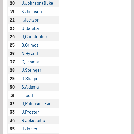
20
J.Johnson (Duke)
21
K.Johnson
22
I.Jackson
23
U.Garuba
24
J.Christopher
25
Q.Grimes
26
N.Hyland
27
C.Thomas
28
J.Springer
29
D.Sharpe
30
S.Aldama
31
I.Todd
32
J.Robinson-Earl
33
J.Preston
34
R.Jokubaitis
35
H.Jones