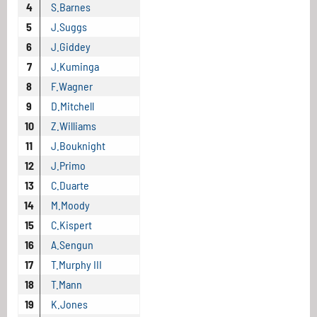
4
S.Barnes
5
J.Suggs
6
J.Giddey
7
J.Kuminga
8
F.Wagner
9
D.Mitchell
10
Z.Williams
11
J.Bouknight
12
J.Primo
13
C.Duarte
14
M.Moody
15
C.Kispert
16
A.Sengun
17
T.Murphy III
18
T.Mann
19
K.Jones