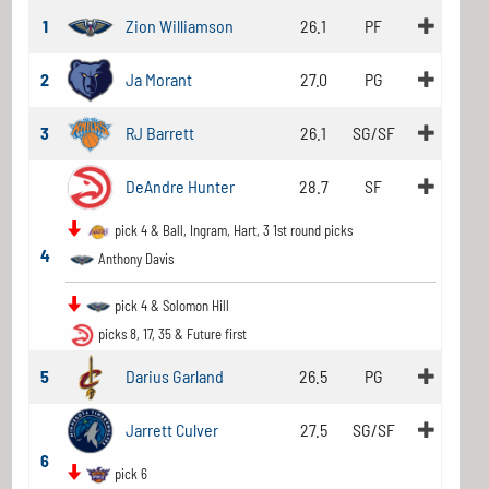
1
Zion Williamson
26.1
PF
2
Ja Morant
27.0
PG
3
RJ Barrett
26.1
SG/SF
DeAndre Hunter
28.7
SF
pick 4 & Ball, Ingram, Hart, 3 1st round picks
4
Anthony Davis
pick 4 & Solomon Hill
picks 8, 17, 35 & Future first
5
Darius Garland
26.5
PG
Jarrett Culver
27.5
SG/SF
6
pick 6