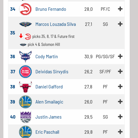
34
Bruno Fernando
28.0
PF/C
Marcos Louzada Silva
27.1
SG
35
picks 35, 8, 17 & Future first
pick 4 & Solomon Hill
36
Cody Martin
30.9
PG/SG/SF
37
Deividas Sirvydis
26.2
SF/PF
38
Daniel Gafford
27.8
PF
39
Alen Smailagic
26.0
PF
40
Justin James
29.5
SG
Eric Paschall
29.8
PF