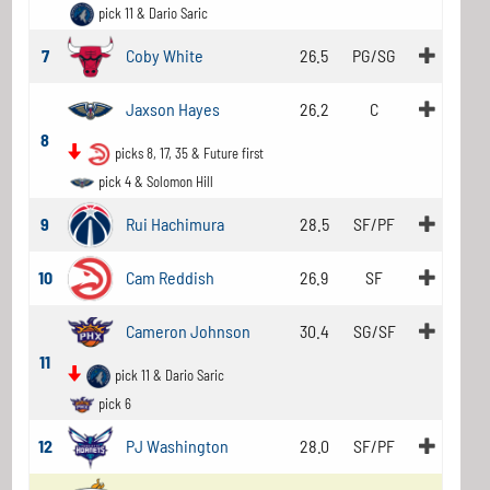
pick 11 & Dario Saric
7
Coby White
26.5
PG/SG
Jaxson Hayes
26.2
C
8
picks 8, 17, 35 & Future first
pick 4 & Solomon Hill
9
Rui Hachimura
28.5
SF/PF
10
Cam Reddish
26.9
SF
Cameron Johnson
30.4
SG/SF
11
pick 11 & Dario Saric
pick 6
12
PJ Washington
28.0
SF/PF