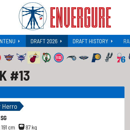
ENVERGURE
NTENU
DRAFT 2026
DRAFT HISTORY
RA
K #13
r Herro
-
SG
191 cm
87 kg