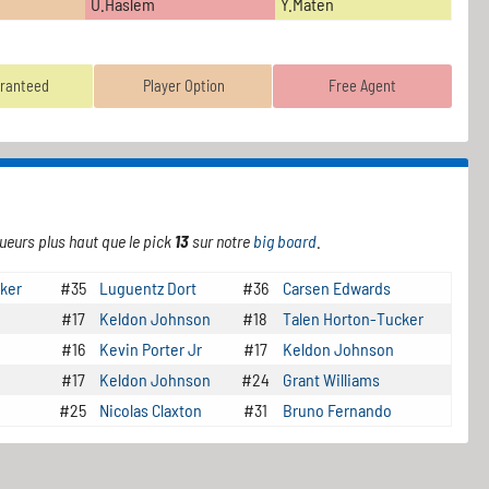
U.Haslem
Y.Maten
ranteed
Player Option
Free Agent
ueurs plus haut que le pick
13
sur notre
big board
.
lker
#35
Luguentz Dort
#36
Carsen Edwards
#17
Keldon Johnson
#18
Talen Horton-Tucker
#16
Kevin Porter Jr
#17
Keldon Johnson
#17
Keldon Johnson
#24
Grant Williams
#25
Nicolas Claxton
#31
Bruno Fernando