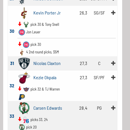
Kevin Porter Jr
26.3
SG/SF
pick 30 & Tony Snell
30
Jon Leuer
pick 30
4 2nd round picks, $5M
31
Nicolas Claxton
27.3
C
Kezie Okpala
27.3
SF/PF
32
pick 32 & TJ Warren
Carsen Edwards
28.4
PG
33
picks 33, 24
pick 20