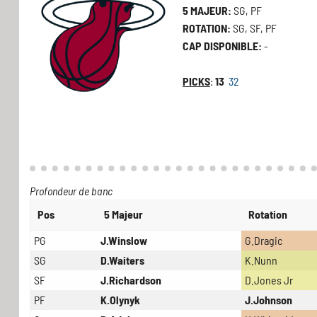
5 MAJEUR:
SG, PF
ROTATION:
SG, SF, PF
CAP DISPONIBLE:
-
PICKS
:
13
32
Profondeur de banc
Pos
5 Majeur
Rotation
PG
J.Winslow
G.Dragic
SG
D.Waiters
K.Nunn
SF
J.Richardson
D.Jones Jr
PF
K.Olynyk
J.Johnson