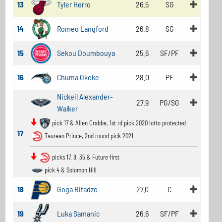
13
Tyler Herro
26.5
SG
14
Romeo Langford
26.8
SG
15
Sekou Doumbouya
25.6
SF/PF
16
Chuma Okeke
28.0
PF
Nickeil Alexander-
27.9
PG/SG
Walker
pick 17 & Allen Crabbe, 1st rd pick 2020 lotto protected
17
Taurean Prince, 2nd round pick 2021
picks 17, 8, 35 & Future first
pick 4 & Solomon Hill
18
Goga Bitadze
27.0
C
19
Luka Samanic
26.6
SF/PF