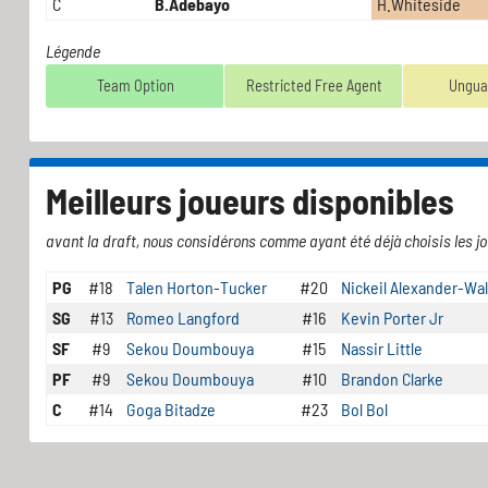
C
B.Adebayo
H.Whiteside
Légende
Team Option
Restricted Free Agent
Ungua
Meilleurs joueurs disponibles
avant la draft, nous considérons comme ayant été déjà choisis les jo
PG
#18
Talen Horton-Tucker
#20
Nickeil Alexander-Wa
SG
#13
Romeo Langford
#16
Kevin Porter Jr
SF
#9
Sekou Doumbouya
#15
Nassir Little
PF
#9
Sekou Doumbouya
#10
Brandon Clarke
C
#14
Goga Bitadze
#23
Bol Bol