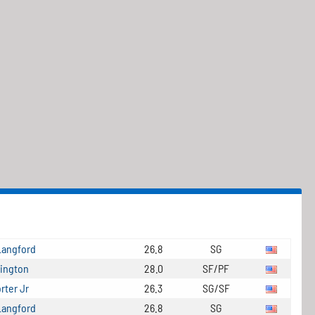
angford
26.8
SG
ington
28.0
SF/PF
rter Jr
26.3
SG/SF
angford
26.8
SG