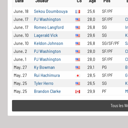
Date
Joueur
Co
Age
Pos
June, 18
Sekou Doumbouya
25.6
SF/PF
June, 17
PJ Washington
28.0
SF/PF
C
June, 17
Romeo Langford
26.8
SG
I
June, 10
Lagerald Vick
29.6
SG
K
June, 10
Keldon Johnson
26.8
SG/SF/PF
S
June, 2
PJ Washington
28.0
SF/PF
C
June, 1
PJ Washington
28.0
SF/PF
C
May, 27
Ky Bowman
29.1
PG
B
May, 27
Rui Hachimura
28.5
SF/PF
G
May, 25
Tyler Herro
26.5
SG
K
May, 25
Brandon Clarke
29.9
PF
M
Tous les W