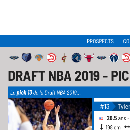
PROSPECTS
CO
DRAFT NBA 2019 - PIC
Le
pick 13
de la Draft NBA 2019...
#13
Tyle
26.5
ans 
198 cm