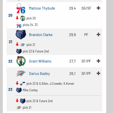
Matisse Thybulle
29.4
SG/SF
20
pick 20
picks 24, 33
Brandon Clarke
29.9
PF
21
pick 21
pick 23 & Future 2nd
22
Grant Williams
27.7
SF/PF
Darius Bazley
26.1
SF/PF
pick 23 & G.Allen, J.Crowder, K.Korver
23
Mike Conley
pick 23 & Future 2nd
pick 21