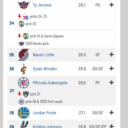
Ty Jerome
29.1
PG
picks 24, 33
24
pick 20
pick 24 & Aaron Baynes
2020 Bucks pick
25
Nassir Little
26.5
SF
26
Dylan Windler
29.9
SG/SF
Mfiondu Kabengele
29.0
PF
27
pick 27
pick 56 & 2020 first round
28
Jordan Poole
27.1
SG/SF
29
Keldon Johnson
26.8
SG/SF/PF