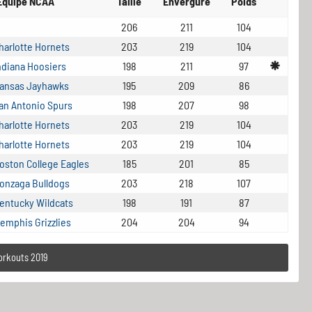
Equipe NCAA
Taille
Envergure
Poids
206
211
104
harlotte Hornets
203
219
104
ndiana Hoosiers
198
211
97
ansas Jayhawks
195
209
86
an Antonio Spurs
198
207
98
harlotte Hornets
203
219
104
harlotte Hornets
203
219
104
oston College Eagles
185
201
85
onzaga Bulldogs
203
218
107
entucky Wildcats
198
191
87
emphis Grizzlies
204
204
94
orkouts 2019