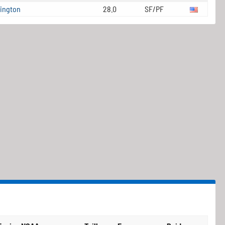
ington
28.0
SF/PF