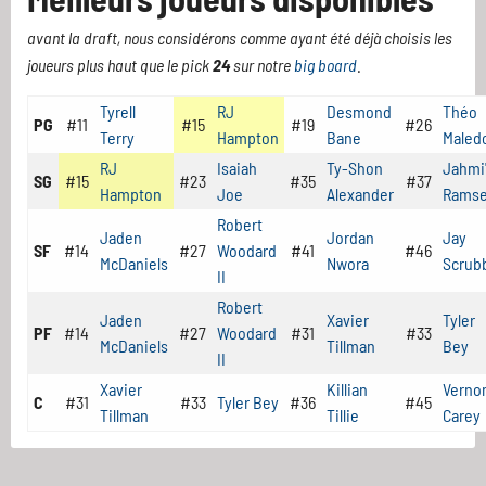
avant la draft, nous considérons comme ayant été déjà choisis les
joueurs plus haut que le pick
24
sur notre
big board
.
Tyrell
RJ
Desmond
Théo
PG
#11
#15
#19
#26
Terry
Hampton
Bane
Maled
RJ
Isaiah
Ty-Shon
Jahmi
SG
#15
#23
#35
#37
Hampton
Joe
Alexander
Rams
Robert
Jaden
Jordan
Jay
SF
#14
#27
Woodard
#41
#46
McDaniels
Nwora
Scrub
II
Robert
Jaden
Xavier
Tyler
PF
#14
#27
Woodard
#31
#33
McDaniels
Tillman
Bey
II
Xavier
Killian
Verno
C
#31
#33
Tyler Bey
#36
#45
Tillman
Tillie
Carey