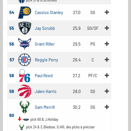
pick 37 & A.Schofield
54
Cassius Stanley
27.0
SG
55
Jay Scrubb
25.9
SG/SF
56
Grant Riller
29.5
PG
57
Reggie Perry
26.4
C
58
Paul Reed
27.2
PF/C
59
Jalen Harris
28.0
SG
Sam Merrill
30.2
SG
60
pick 60 & J.Holiday
pick 24 & E.Bledsoe, G.Hill, des picks à préciser