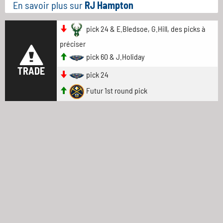
En savoir plus sur
RJ Hampton
pick 24 & E.Bledsoe, G.Hill, des picks à
préciser
pick 60 & J.Holiday
TRADE
pick 24
Futur 1st round pick