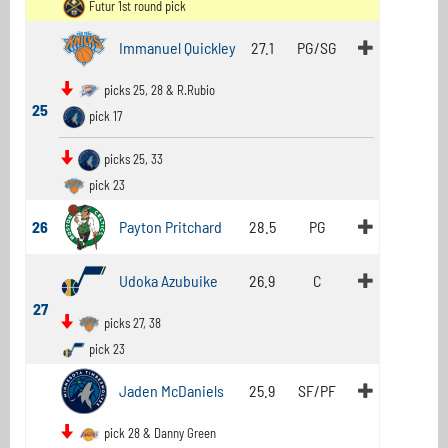
Futur 1st round pick
Immanuel Quickley
27.1
PG/SG
picks 25, 28 & R.Rubio
25
pick 17
picks 25, 33
pick 23
26
Payton Pritchard
28.5
PG
Udoka Azubuike
26.9
C
27
picks 27, 38
pick 23
Jaden McDaniels
25.9
SF/PF
pick 28 & Danny Green