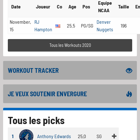
Equipe
Date
Joueur
Co
Age
Pos
Taille
E
NCAA
November,
RJ
Denver
25.5
PG/SG
196
15
Hampton
Nuggets
Tous les Workouts 2020
WORKOUT TRACKER
JE VEUX SOUTENIR ENVERGURE
Tous les picks
1
Anthony Edwards
25.0
SG