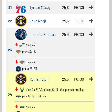
21
Tyrese Maxey
25.8
PG/SG
22
Zeke Nnaji
25.6
PF/C
Leandro Bolmaro
25.9
PG/SG
pick 23
23
picks 27, 38
pick 23
picks 25, 33
RJ Hampton
25.5
PG/SG
pick 24 & E.Bledsoe, G.Hill, des picks à préciser
24
pick 60 & J.Holiday
pick 24