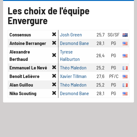
Les choix de l'équipe
Envergure
Consensus
Josh Green
25.7
SG/SF
Antoine Berranger
Desmond Bane
28.1
PG
Alexandre
Tyrese
26.4
PG
Berthaud
Haliburton
Emmanuel Le Nevé
Théo Maledon
25.2
PG
Benoît Lelièvre
Xavier Tillman
27.6
PF/C
Alan Guillou
Théo Maledon
25.2
PG
Niko Scouting
Desmond Bane
28.1
PG