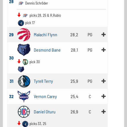
28
Dennis Schröder
picks 28, 25 & R.Rubio
pick 17
29
Malachi Flynn
28.2
PG
Desmond Bane
28.1
PG
30
pick 30
31
Tyrell Terry
25.9
PG
32
Vernon Carey
25.4
C
Daniel Oturu
26.9
C
picks 33, 25