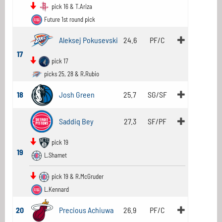
pick 16 & T.Ariza
Future 1st round pick
Aleksej Pokusevski
24.6
PF/C
17
pick 17
picks 25, 28 & R.Rubio
18
Josh Green
25.7
SG/SF
Saddiq Bey
27.3
SF/PF
pick 19
19
L.Shamet
pick 19 & R.McGruder
L.Kennard
20
Precious Achiuwa
26.9
PF/C