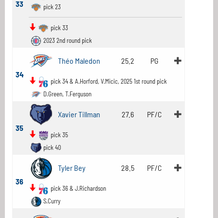
33
pick 23
pick 33
2023 2nd round pick
Théo Maledon
25.2
PG
34
pick 34 & A.Horford, V.Micic, 2025 1st round pick
D.Green, T.Ferguson
Xavier Tillman
27.6
PF/C
35
pick 35
pick 40
Tyler Bey
28.5
PF/C
36
pick 36 & J.Richardson
S.Curry