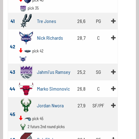
pick 40
pick 35
41
Tre Jones
26.6
PG
Nick Richards
28.7
C
42
pick 42
43
Jahmi'us Ramsey
25.2
SG
44
Marko Simonovic
26.8
C
Jordan Nwora
27.9
SF/PF
45
pick 45
2 futurs 2nd round picks