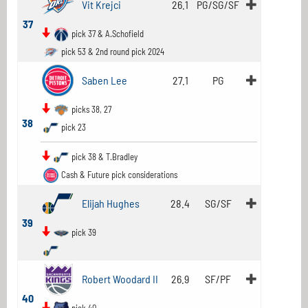
Vit Krejci
26.1
PG/SG/SF
37
pick 37 & A.Schofield
pick 53 & 2nd round pick 2024
Saben Lee
27.1
PG
picks 38, 27
38
pick 23
pick 38 & T.Bradley
Cash & Future pick considerations
Elijah Hughes
28.4
SG/SF
39
pick 39
Robert Woodard II
26.9
SF/PF
40