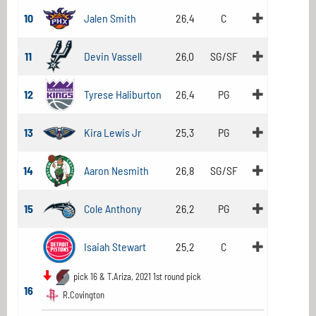
10
Jalen Smith
26.4
C
11
Devin Vassell
26.0
SG/SF
12
Tyrese Haliburton
26.4
PG
13
Kira Lewis Jr
25.3
PG
14
Aaron Nesmith
26.8
SG/SF
15
Cole Anthony
26.2
PG
Isaiah Stewart
25.2
C
pick 16 & T.Ariza, 2021 1st round pick
16
R.Covington