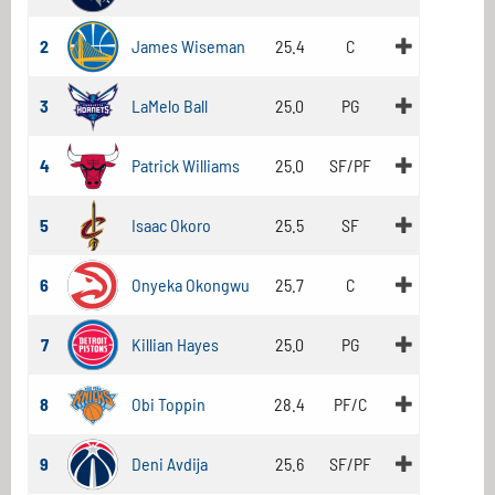
2
James Wiseman
25.4
C
3
LaMelo Ball
25.0
PG
4
Patrick Williams
25.0
SF/PF
5
Isaac Okoro
25.5
SF
6
Onyeka Okongwu
25.7
C
7
Killian Hayes
25.0
PG
8
Obi Toppin
28.4
PF/C
9
Deni Avdija
25.6
SF/PF