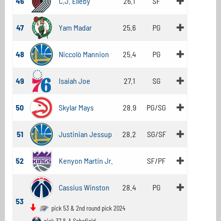
46
C.J. Elleby
26.1
SF
47
Yam Madar
25.6
PG
48
Niccolò Mannion
25.4
PG
49
Isaiah Joe
27.1
SG
50
Skylar Mays
28.9
PG/SG
51
Justinian Jessup
28.2
SG/SF
52
Kenyon Martin Jr.
SF/PF
Cassius Winston
28.4
PG
53
pick 53 & 2nd round pick 2024