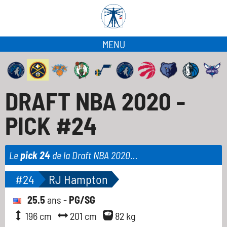
MENU
DRAFT NBA 2020 -
PICK #24
Le
pick 24
de la Draft NBA 2020...
#24
RJ Hampton
25.5
ans -
PG/SG
196 cm
201 cm
82 kg