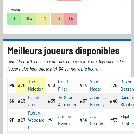
Légende
TO
RFA
UG
PO
FA
Meilleurs joueurs disponibles
avant la draft, nous considérons comme ayant été déjà choisis les
joueurs plus haut que le pick
34
sur notre
big board
.
Théo
Grant
Yam
Devon
PG
#26
#30
#34
#39
Maledon
Riller
Madar
Dotson
Isaiah
Ty-Shon
Jahmi'us
Cassiu
SG
#23
#35
#37
#40
Joe
Alexander
Ramsey
Stanle
Robert
Jordan
Jay
Elijah
SF
#27
Woodard
#41
#46
#53
Nwora
Scrubb
Hughe
II