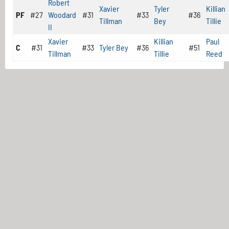
Robert
Xavier
Tyler
Killian
PF
#27
Woodard
#31
#33
#36
Tillman
Bey
Tillie
II
Xavier
Killian
Paul
C
#31
#33
Tyler Bey
#36
#51
Tillman
Tillie
Reed