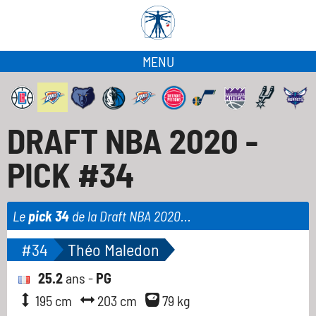
MENU
DRAFT NBA 2020 -
PICK #34
Le
pick 34
de la Draft NBA 2020...
#34
Théo Maledon
25.2
ans -
PG
195 cm
203 cm
79 kg