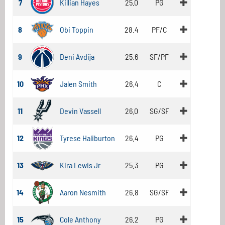
7
Killian Hayes
25.0
PG
8
Obi Toppin
28.4
PF/C
9
Deni Avdija
25.6
SF/PF
10
Jalen Smith
26.4
C
11
Devin Vassell
26.0
SG/SF
12
Tyrese Haliburton
26.4
PG
13
Kira Lewis Jr
25.3
PG
14
Aaron Nesmith
26.8
SG/SF
15
Cole Anthony
26.2
PG