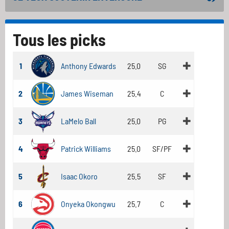
Tous les picks
1
Anthony Edwards
25.0
SG
2
James Wiseman
25.4
C
3
LaMelo Ball
25.0
PG
4
Patrick Williams
25.0
SF/PF
5
Isaac Okoro
25.5
SF
6
Onyeka Okongwu
25.7
C