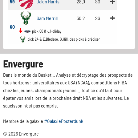
59
Jalen Harris
28.0
SG
Sam Merrill
30.2
SG
60
pick 60 & J.Holiday
pick 24 & E.Bledsoe, G.Hill, des picks à préciser
Envergure
Dans le monde du Basket... Analyse et décryptage des prospects de
tous horizons : universitaires aux USA (NCAA), compétitions FIBA
chez les jeunes, championnats jeunes... Tout ce qu'il faut pour
épater vos amis lors de la prochaine draft NBA et les suivantes. Le
saucisson n'est pas compris.
Membre de la galaxie
#GalaxiePosterdunk
© 2026 Envergure