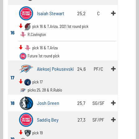
Isaiah Stewart
25.2
C
pick 16 & T.Ariza, 2021 1st round pick
16
R.Covington
pick 16 & T.Ariza
Future 1st round pick
Aleksej Pokusevski
24.6
PF/C
17
pick 17
picks 25, 28 & R.Rubio
18
Josh Green
25.7
SG/SF
Saddiq Bey
27.3
SF/PF
pick 19
19