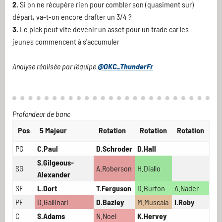
2.
Si on ne récupère rien pour combler son (quasiment sur)
départ, va-t-on encore drafter un 3/4 ?
3.
Le pick peut vite devenir un asset pour un trade car les
jeunes commencent à s'accumuler
Analyse réalisée par l'équipe
@OKC_ThunderFr
Profondeur de banc
Pos
5 Majeur
Rotation
Rotation
Rotation
PG
C.Paul
D.Schroder
D.Hall
S.Gilgeous-
SG
A.Roberson
H.Diallo
Alexander
SF
L.Dort
T.Ferguson
D.Burton
A.Nader
PF
D.Gallinari
D.Bazley
M.Muscala
I.Roby
C
S.Adams
N.Noel
K.Hervey