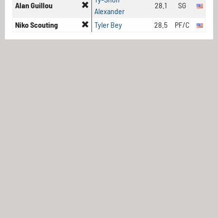
Alan Guillou
28.1
SG
Alexander
Niko Scouting
Tyler Bey
28.5
PF/C