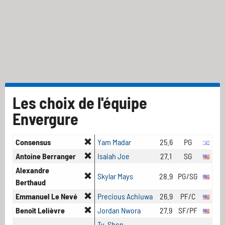
Les choix de l'équipe
Envergure
Consensus
Yam Madar
25.6
PG
Antoine Berranger
Isaiah Joe
27.1
SG
Alexandre
Skylar Mays
28.9
PG/SG
Berthaud
Emmanuel Le Nevé
Precious Achiuwa
26.9
PF/C
Benoît Lelièvre
Jordan Nwora
27.9
SF/PF
Ty-Shon