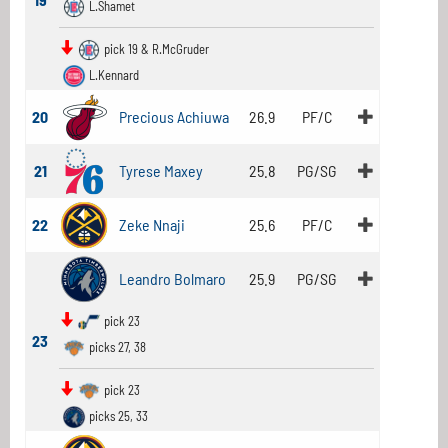
L.Shamet
pick 19 & R.McGruder
L.Kennard
20
Precious Achiuwa
26.9
PF/C
21
Tyrese Maxey
25.8
PG/SG
22
Zeke Nnaji
25.6
PF/C
Leandro Bolmaro
25.9
PG/SG
pick 23
23
picks 27, 38
pick 23
picks 25, 33