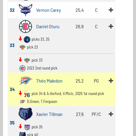
32
Vernon Carey
25.4
C
Daniel Oturu
26.9
C
picks 33, 25
33
pick 23
pick 33
2023 2nd round pick
Théo Maledon
25.2
PG
34
pick 34 & A.Horford, V.Micic, 2025 1st round pick
D.Green, T.Ferguson
Xavier Tillman
27.6
PF/C
35
pick 35
pick 40