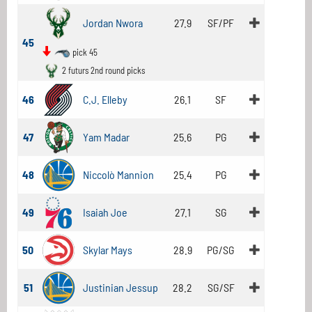
Jordan Nwora
27.9
SF/PF
45
pick 45
2 futurs 2nd round picks
46
C.J. Elleby
26.1
SF
47
Yam Madar
25.6
PG
48
Niccolò Mannion
25.4
PG
49
Isaiah Joe
27.1
SG
50
Skylar Mays
28.9
PG/SG
51
Justinian Jessup
28.2
SG/SF