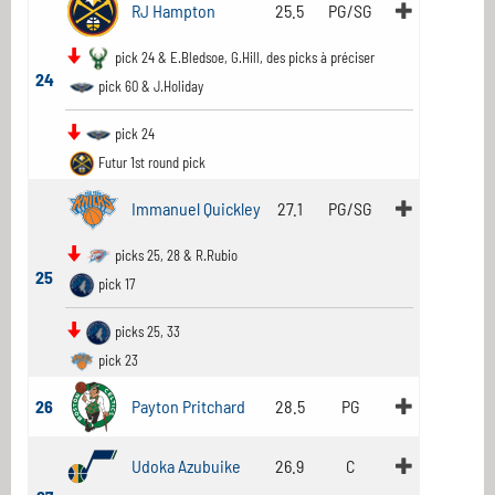
RJ Hampton
25.5
PG/SG
pick 24 & E.Bledsoe, G.Hill, des picks à préciser
24
pick 60 & J.Holiday
pick 24
Futur 1st round pick
Immanuel Quickley
27.1
PG/SG
picks 25, 28 & R.Rubio
25
pick 17
picks 25, 33
pick 23
26
Payton Pritchard
28.5
PG
Udoka Azubuike
26.9
C