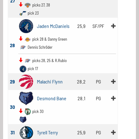
27
picks 27, 38
pick 23
Jaden McDaniels
25.9
SF/PF
pick 28 & Danny Green
28
Dennis Schröder
picks 28, 25 & R.Rubio
pick 17
29
Malachi Flynn
28.2
PG
Desmond Bane
28.1
PG
30
pick 30
31
Tyrell Terry
25.9
PG