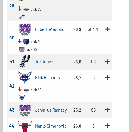
39
pick 39
Robert Woodard II
26.9
SF/PF
40
pick 40
pick 35
41
Tre Jones
26.6
PG
Nick Richards
28.7
C
42
pick 42
43
Jahmi'us Ramsey
25.2
SG
44
Marko Simonovic
26.8
C