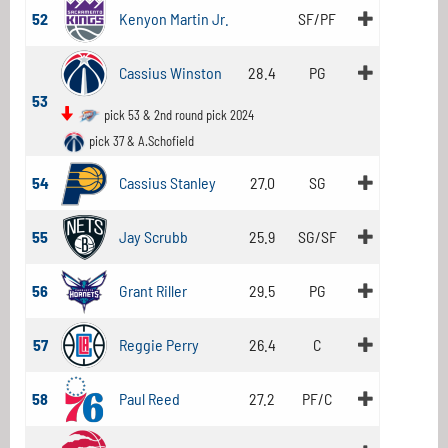
52
Kenyon Martin Jr.
SF/PF
Cassius Winston
28.4
PG
53
pick 53 & 2nd round pick 2024
pick 37 & A.Schofield
54
Cassius Stanley
27.0
SG
55
Jay Scrubb
25.9
SG/SF
56
Grant Riller
29.5
PG
57
Reggie Perry
26.4
C
58
Paul Reed
27.2
PF/C