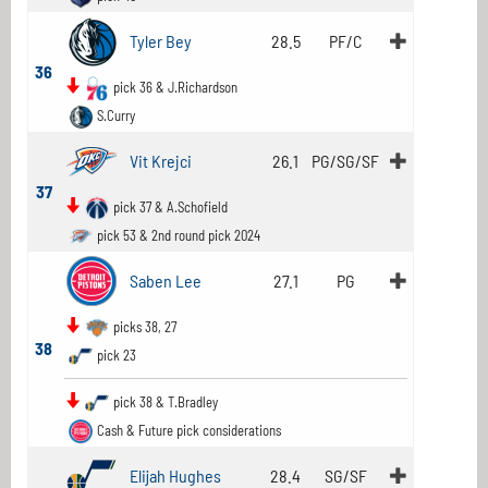
Tyler Bey
28.5
PF/C
36
pick 36 & J.Richardson
S.Curry
Vit Krejci
26.1
PG/SG/SF
37
pick 37 & A.Schofield
pick 53 & 2nd round pick 2024
Saben Lee
27.1
PG
picks 38, 27
38
pick 23
pick 38 & T.Bradley
Cash & Future pick considerations
Elijah Hughes
28.4
SG/SF