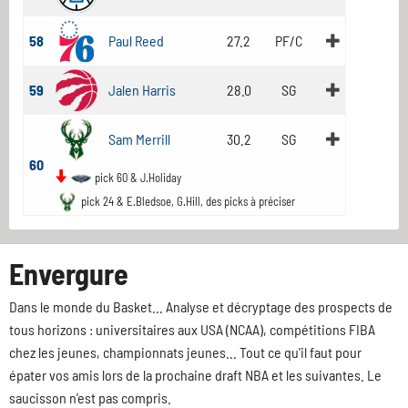
58
Paul Reed
27.2
PF/C
59
Jalen Harris
28.0
SG
Sam Merrill
30.2
SG
60
pick 60 & J.Holiday
pick 24 & E.Bledsoe, G.Hill, des picks à préciser
Envergure
Dans le monde du Basket... Analyse et décryptage des prospects de
tous horizons : universitaires aux USA (NCAA), compétitions FIBA
chez les jeunes, championnats jeunes... Tout ce qu'il faut pour
épater vos amis lors de la prochaine draft NBA et les suivantes. Le
saucisson n'est pas compris.