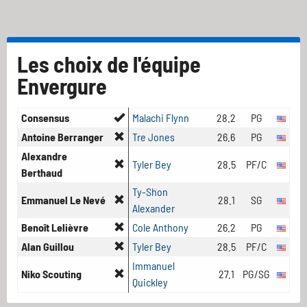
Les choix de l'équipe
Envergure
Consensus
Malachi Flynn
28.2
PG
Antoine Berranger
Tre Jones
26.6
PG
Alexandre
Tyler Bey
28.5
PF/C
Berthaud
Ty-Shon
Emmanuel Le Nevé
28.1
SG
Alexander
Benoît Lelièvre
Cole Anthony
26.2
PG
Alan Guillou
Tyler Bey
28.5
PF/C
Immanuel
Niko Scouting
27.1
PG/SG
Quickley