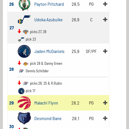
26
Payton Pritchard
28.5
PG
Udoka Azubuike
26.9
C
27
picks 27, 38
pick 23
Jaden McDaniels
25.9
SF/PF
pick 28 & Danny Green
28
Dennis Schröder
picks 28, 25 & R.Rubio
pick 17
29
Malachi Flynn
28.2
PG
Desmond Bane
28.1
PG
30