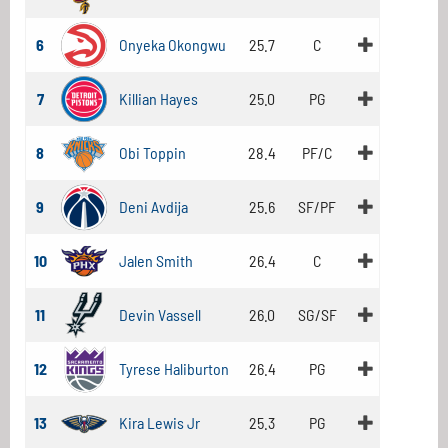
6
Onyeka Okongwu
25.7
C
7
Killian Hayes
25.0
PG
8
Obi Toppin
28.4
PF/C
9
Deni Avdija
25.6
SF/PF
10
Jalen Smith
26.4
C
11
Devin Vassell
26.0
SG/SF
12
Tyrese Haliburton
26.4
PG
13
Kira Lewis Jr
25.3
PG