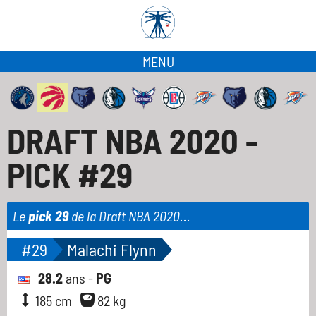
MENU
DRAFT NBA 2020 -
PICK #29
Le
pick 29
de la Draft NBA 2020...
#29
Malachi Flynn
28.2
ans -
PG
185 cm
82 kg