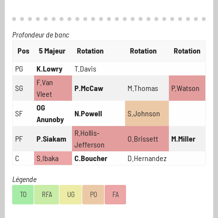
Profondeur de banc
Pos
5 Majeur
Rotation
Rotation
Rotation
PG
K.Lowry
T.Davis
F.Van
SG
P.McCaw
M.Thomas
P.Watson
Vleet
OG
SF
N.Powell
S.Johnson
Anunoby
R.Hollis-
PF
P.Siakam
O.Brissett
M.Miller
Jefferson
C
S.Ibaka
C.Boucher
D.Hernandez
Légende
TO
RFA
UG
PO
FA