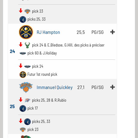
pick 23
picks 25, 33
RJ Hampton
25.5
PG/SG
pick 24 & E.Bledsoe, G.Hill, des picks à préciser
24
pick 60 & J.Holiday
pick 24
Futur 1st round pick
Immanuel Quickley
27.1
PG/SG
picks 25, 28 & R.Rubio
25
pick 17
picks 25, 33
pick 23