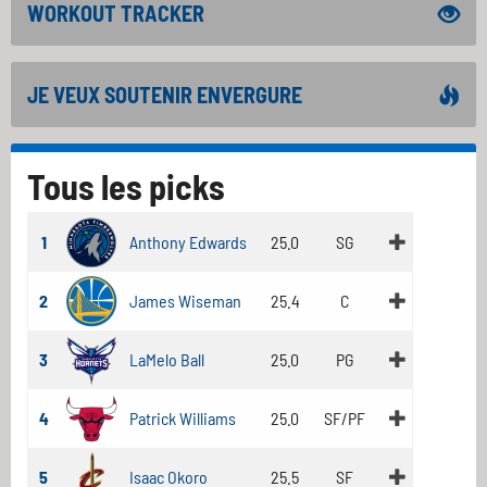
WORKOUT TRACKER
JE VEUX SOUTENIR ENVERGURE
Tous les picks
1
Anthony Edwards
25.0
SG
2
James Wiseman
25.4
C
3
LaMelo Ball
25.0
PG
4
Patrick Williams
25.0
SF/PF
5
Isaac Okoro
25.5
SF