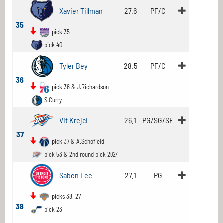
Xavier Tillman
27.6
PF/C
35
pick 35
pick 40
Tyler Bey
28.5
PF/C
36
pick 36 & J.Richardson
S.Curry
Vit Krejci
26.1
PG/SG/SF
37
pick 37 & A.Schofield
pick 53 & 2nd round pick 2024
Saben Lee
27.1
PG
picks 38, 27
38
pick 23