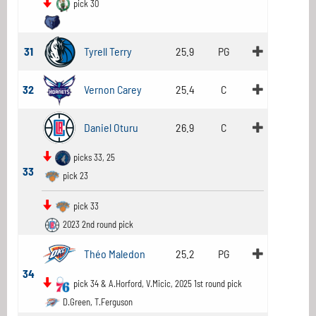
pick 30
31
Tyrell Terry
25.9
PG
32
Vernon Carey
25.4
C
Daniel Oturu
26.9
C
picks 33, 25
33
pick 23
pick 33
2023 2nd round pick
Théo Maledon
25.2
PG
34
pick 34 & A.Horford, V.Micic, 2025 1st round pick
D.Green, T.Ferguson