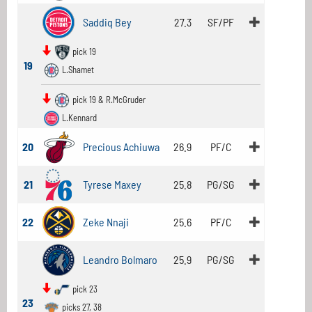
Saddiq Bey
27.3
SF/PF
pick 19
19
L.Shamet
pick 19 & R.McGruder
L.Kennard
20
Precious Achiuwa
26.9
PF/C
21
Tyrese Maxey
25.8
PG/SG
22
Zeke Nnaji
25.6
PF/C
Leandro Bolmaro
25.9
PG/SG
pick 23
23
picks 27, 38