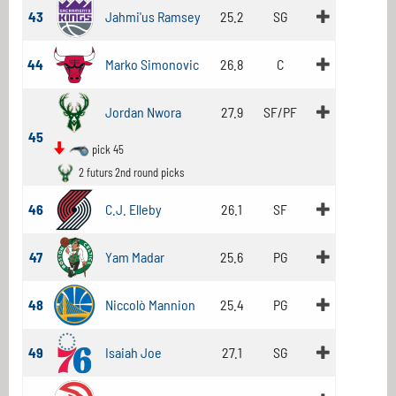
43
Jahmi'us Ramsey
25.2
SG
44
Marko Simonovic
26.8
C
Jordan Nwora
27.9
SF/PF
45
pick 45
2 futurs 2nd round picks
46
C.J. Elleby
26.1
SF
47
Yam Madar
25.6
PG
48
Niccolò Mannion
25.4
PG
49
Isaiah Joe
27.1
SG