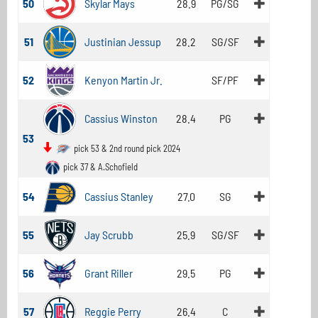
50
Skylar Mays
28.9
PG/SG
51
Justinian Jessup
28.2
SG/SF
52
Kenyon Martin Jr.
SF/PF
Cassius Winston
28.4
PG
53
pick 53 & 2nd round pick 2024
pick 37 & A.Schofield
54
Cassius Stanley
27.0
SG
55
Jay Scrubb
25.9
SG/SF
56
Grant Riller
29.5
PG
57
Reggie Perry
26.4
C