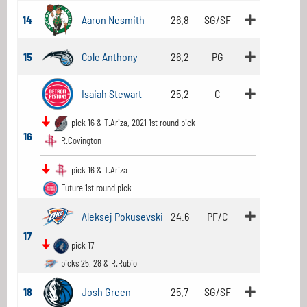
14
Aaron Nesmith
26.8
SG/SF
15
Cole Anthony
26.2
PG
Isaiah Stewart
25.2
C
pick 16 & T.Ariza, 2021 1st round pick
16
R.Covington
pick 16 & T.Ariza
Future 1st round pick
Aleksej Pokusevski
24.6
PF/C
17
pick 17
picks 25, 28 & R.Rubio
18
Josh Green
25.7
SG/SF