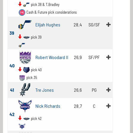
pick 38 & T.Bradley
Cash & Future pick considerations
Elijah Hughes
28.4
SG/SF
39
pick 39
Robert Woodard II
26.9
SF/PF
40
pick 40
pick 35
41
Tre Jones
26.6
PG
Nick Richards
28.7
C
42
pick 42