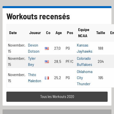
Workouts recensés
Equipe
Date
Joueur
Co
Age
Pos
Taille
E
NCAA
November,
Devon
Kansas
27.0
PG
188
15
Dotson
Jayhawks
November,
Tyler
Colorado
28.5
PF/C
204
15
Bey
Buffaloes
Oklahoma
November,
Théo
25.2
PG
City
195
15
Maledon
Thunder
Tous les Workouts 2020