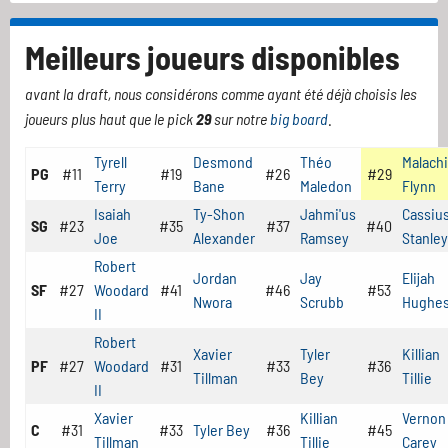
Meilleurs joueurs disponibles
avant la draft, nous considérons comme ayant été déjà choisis les
joueurs plus haut que le pick
29
sur notre
big board
.
Tyrell
Desmond
Théo
Malachi
PG
#11
#19
#26
#29
Terry
Bane
Maledon
Flynn
Isaiah
Ty-Shon
Jahmi'us
Cassiu
SG
#23
#35
#37
#40
Joe
Alexander
Ramsey
Stanley
Robert
Jordan
Jay
Elijah
SF
#27
Woodard
#41
#46
#53
Nwora
Scrubb
Hughe
II
Robert
Xavier
Tyler
Killian
PF
#27
Woodard
#31
#33
#36
Tillman
Bey
Tillie
II
Xavier
Killian
Vernon
C
#31
#33
Tyler Bey
#36
#45
Tillman
Tillie
Carey