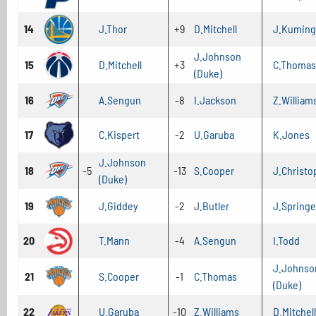
14
J.Thor
+9
D.Mitchell
J.Kuming
J.Johnson
15
D.Mitchell
+3
C.Thomas
(Duke)
16
A.Sengun
-8
I.Jackson
Z.William
17
C.Kispert
-2
U.Garuba
K.Jones
J.Johnson
18
-5
-13
S.Cooper
J.Christo
(Duke)
19
J.Giddey
-2
J.Butler
J.Springe
20
T.Mann
-4
A.Sengun
I.Todd
J.Johnso
21
S.Cooper
-1
C.Thomas
(Duke)
22
U.Garuba
-10
Z.Williams
D.Mitchell