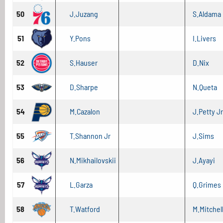
50
J.Juzang
S.Aldama
51
Y.Pons
I.Livers
52
S.Hauser
D.Nix
53
D.Sharpe
N.Queta
54
M.Cazalon
J.Petty Jr
55
T.Shannon Jr
J.Sims
56
N.Mikhailovskii
J.Ayayi
57
L.Garza
Q.Grimes
58
T.Watford
M.Mitchel