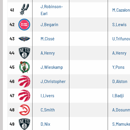
J.Robinson-
41
M.Cazalon
Earl
42
J.Begarin
S.Lewis
43
M.Cissé
U.Trifuno
44
A.Henry
A.Henry
45
J.Wieskamp
Y.Pons
46
J.Christopher
D.Alston
47
I.Livers
I.Badji
48
C.Smith
A.Dosun
49
D.Nix
S.Mamukel