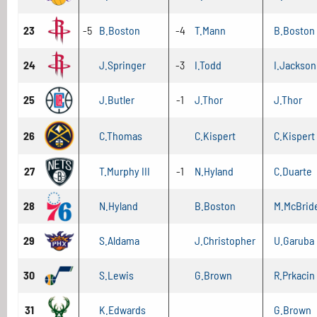
23
-5
B.Boston
-4
T.Mann
B.Boston
24
J.Springer
-3
I.Todd
I.Jackson
25
J.Butler
-1
J.Thor
J.Thor
26
C.Thomas
C.Kispert
C.Kispert
27
T.Murphy III
-1
N.Hyland
C.Duarte
28
N.Hyland
B.Boston
M.McBrid
29
S.Aldama
J.Christopher
U.Garuba
30
S.Lewis
G.Brown
R.Prkacin
31
K.Edwards
G.Brown