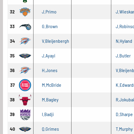
32
J.Primo
J.Wiesk
33
G.Brown
J.Robinso
34
V.Bleijenbergh
N.Hyland
35
J.Ayayi
J.Butler
36
H.Jones
V.Bleijen
37
M.McBride
K.Edward
38
M.Bagley
R.Jokubai
39
I.Badji
D.Sharpe
40
Q.Grimes
T.Murphy I