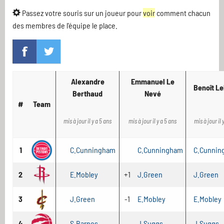
Passez votre souris sur un joueur pour
voir
comment chacun
des membres de l'équipe le place.
Alexandre
Emmanuel Le
Benoît Le
Berthaud
Nevé
#
Team
mis à jour il y a 5 ans
mis à jour il y a 5 ans
mis à jour il 
1
C.Cunningham
C.Cunningham
C.Cunnin
2
E.Mobley
+1
J.Green
J.Green
3
J.Green
-1
E.Mobley
E.Mobley
4
S.Barnes
J.Suggs
J.Suggs