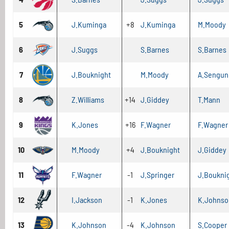
5
J.Kuminga
+8
J.Kuminga
M.Moody
6
J.Suggs
S.Barnes
S.Barnes
7
J.Bouknight
M.Moody
A.Sengun
8
Z.Williams
+14
J.Giddey
T.Mann
9
K.Jones
+16
F.Wagner
F.Wagner
10
M.Moody
+4
J.Bouknight
J.Giddey
11
F.Wagner
-1
J.Springer
J.Boukni
12
I.Jackson
-1
K.Jones
K.Johnso
13
K.Johnson
-4
K.Johnson
S.Cooper